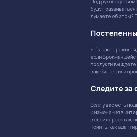
Под руководством 
будут развиваться
думаете об этом? Е
Постепенны
Я бы насторожился,
если Брокман дейст
продукты вы ждете 
ваш бизнес или про
Следите за 
Если у вас есть по
и изменения в инте
в своих проектах, 
понять, как адапти