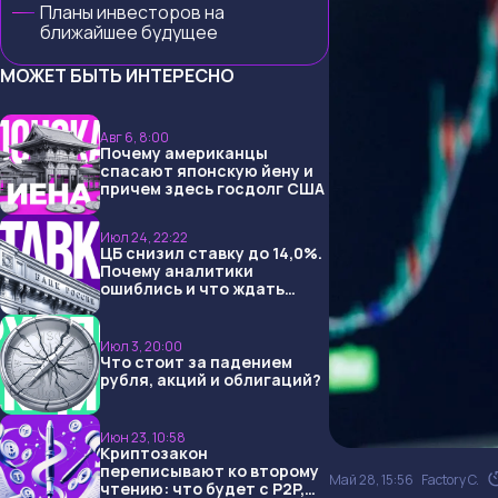
Планы инвесторов на
ближайшее будущее
МОЖЕТ БЫТЬ ИНТЕРЕСНО
Авг 6, 8:00
Почему американцы
спасают японскую йену и
причем здесь госдолг США
Июл 24, 22:22
ЦБ снизил ставку до 14,0%.
Почему аналитики
ошиблись и что ждать
дальше?
Июл 3, 20:00
Что стоит за падением
рубля, акций и облигаций?
Июн 23, 10:58
Криптозакон
переписывают ко второму
Май 28, 15:56
Factory C.
чтению: что будет с P2P,