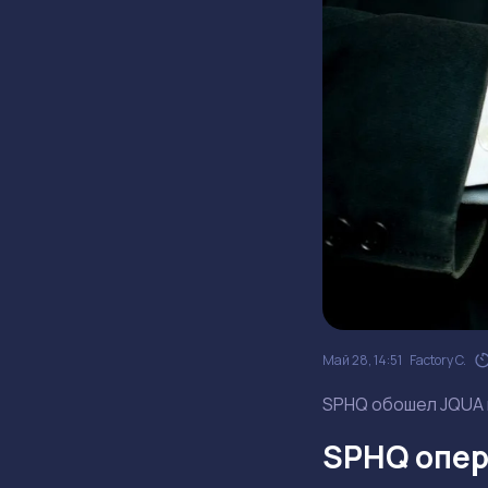
Май 28, 14:51
Factory C.
SPHQ обошел JQUA н
SPHQ опер