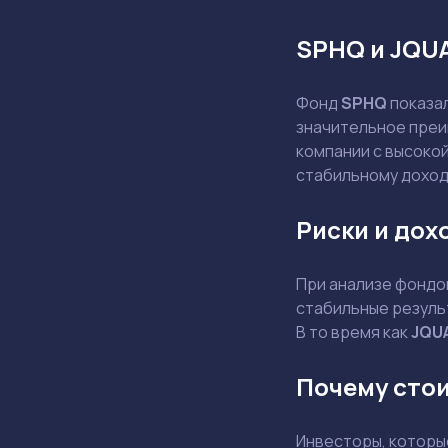
SPHQ и JQU
Фонд
SPHQ
показа
значительное преи
компании с высоко
стабильному доход
Риски и дох
При анализе фондов
стабильные резуль
В то время как
JQU
Почему сто
Инвесторы, которы