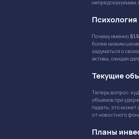
непредсказуемым, 
Психология 
Почему именно
$1.
более низким ценам
задуматься о своих
активы, ожидая да
Текущие объ
Теперь вопрос: ку
объемов при удерж
падать, это может
от новостного фона
Планы инве