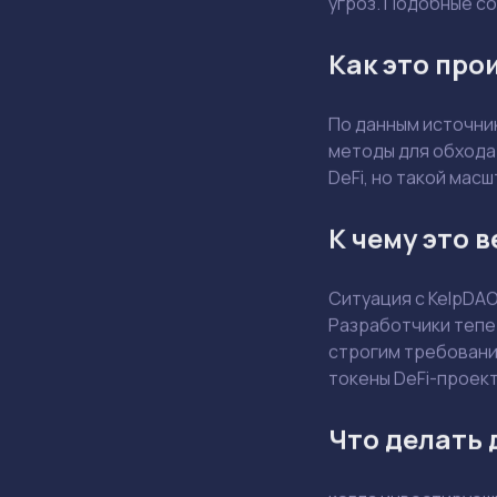
угроз. Подобные с
Как это про
По данным источник
методы для обхода 
DeFi, но такой мас
К чему это 
Ситуация с KelpDA
Разработчики тепе
строгим требования
токены DeFi-проект
Что делать