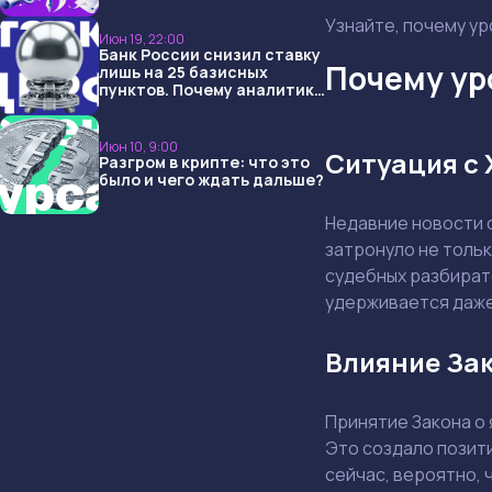
USDT и обменниками
Узнайте, почему ур
Июн 19, 22:00
Банк России снизил ставку
Почему ур
лишь на 25 базисных
пунктов. Почему аналитики
опять не угадали и что
ждать дальше?
Июн 10, 9:00
Ситуация с 
Разгром в крипте: что это
было и чего ждать дальше?
Недавние новости 
затронуло не толь
судебных разбират
удерживается даже
Влияние Зак
Принятие Закона о 
Это создало позити
сейчас, вероятно, 