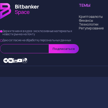
Как старт
Стартапы и
Стартапы в сфере 
чтобы привлечь вн
привлечению инвес
достижения, даже 
Стратегии 
Некоторые компани
отчетность ожидае
стартапы иногда у
финансовом состоя