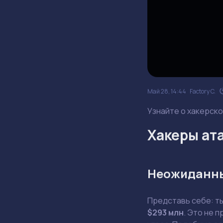
Май 28, 14:44
Factory C.
Узнайте о хакерско
Хакеры ата
Неожиданны
Представь себе: т
$293 млн
. Это не 