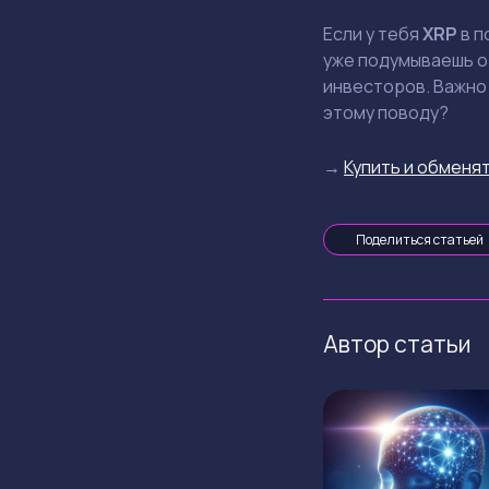
Если у тебя
XRP
в п
уже подумываешь о
инвесторов. Важно 
этому поводу?
→
Купить и обменят
Поделиться статьей
Автор статьи