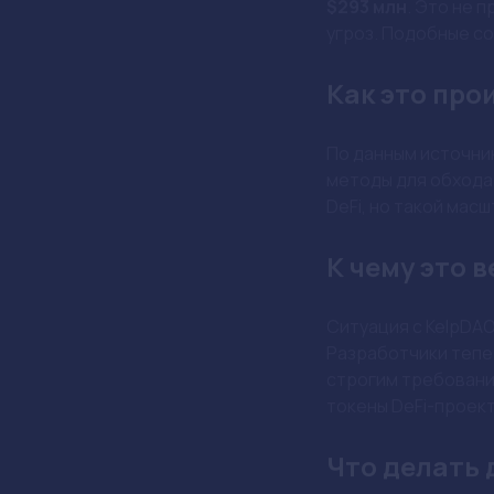
Май 28, 14:44
Factory C.
Узнайте о хакерско
Хакеры ата