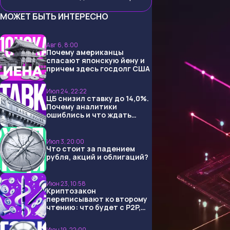
МОЖЕТ БЫТЬ ИНТЕРЕСНО
Авг 6, 8:00
Почему американцы
спасают японскую йену и
причем здесь госдолг США
Июл 24, 22:22
ЦБ снизил ставку до 14,0%.
Почему аналитики
ошиблись и что ждать
дальше?
Июл 3, 20:00
Что стоит за падением
рубля, акций и облигаций?
Июн 23, 10:58
Криптозакон
переписывают ко второму
чтению: что будет с P2P,
USDT и обменниками
Июн 19, 22:00