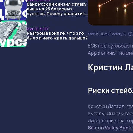
Банк России снизил ставку
лишь на 25 базисных
пунктов. Почему аналитики
опять не угадали и что
ждать дальше?
Июн 10, 9:00
Разгром в крипте: что это
Май 15, 11:29
Factory C.
было и чего ждать дальше?
ECB под руководств
Appia влияют на ф
Кристин Л
Риски стейб
Кристин Лагард, гл
выгоды. Она счита
Лагард привела в 
Silicon Valley Bank