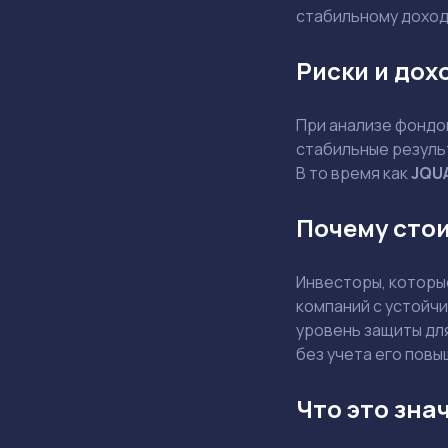
стабильному доход
Риски и дох
При анализе фондов
стабильные резуль
В то время как
JQU
Почему сто
Инвесторы, которы
компаний с устойч
уровень защиты дл
без учета его повы
Что это зна