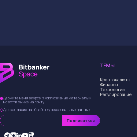
Эта атака — не тол
безопасности и нов
будешь реагировать
уже на дне? Это м
→
Купить и обменят
Поделиться статьей
Автор статьи