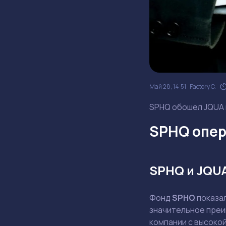
Май 28, 14:51
Factory C.
SPHQ обошел JQUA н
SPHQ опер
SPHQ и JQU
Фонд
SPHQ
показа
значительное преи
компании с высоко