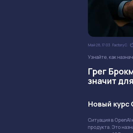
Май 28, 17:03
Factory C.
Узнайте, как назна
Грег Брокм
значит дл
Новый курс 
Ситуация в OpenAI 
продукта. Это назн