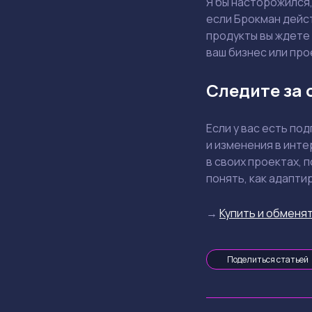
Я бы насторожился,
если Брокман дейст
продукты вы ждете 
ваш бизнес или про
Следите за 
Если у вас есть по
и изменения в инте
в своих проектах, 
понять, как адапти
→
Купить и обменят
Поделиться статьей