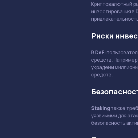
Криптовалютный ры
инвестирования в
привлекательность,
Риски инвес
В
DeFi
пользователи
средств. Например,
украдены миллионы
средств.
Безопасност
Staking
также треб
уязвимыми для ата
безопасность акти