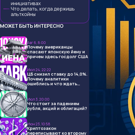
инициативах
Что делать, когда держишь
альткойны
МОЖЕТ БЫТЬ ИНТЕРЕСНО
Авг 6, 8:00
Почему американцы
спасают японскую йену и
причем здесь госдолг США
Июл 24, 22:22
ЦБ снизил ставку до 14,0%.
Почему аналитики
ошиблись и что ждать
дальше?
Июл 3, 20:00
Что стоит за падением
рубля, акций и облигаций?
Июн 23, 10:58
Криптозакон
переписывают ко второму