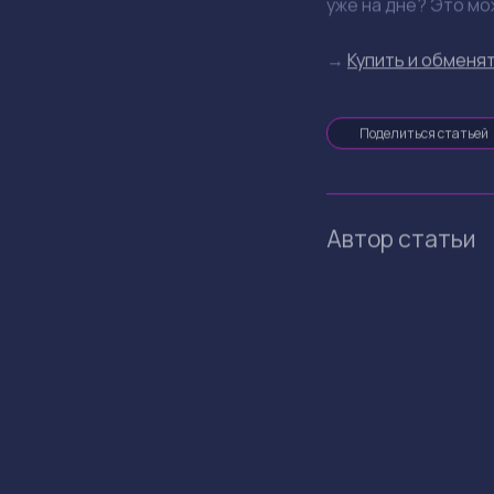
К чему это 
Ситуация с KelpDA
Разработчики тепе
строгим требования
токены DeFi-проект
Что делать
когда инвестируешь
безопасности и обн
не забывай о дивер
свои активы, чтоб
На что обра