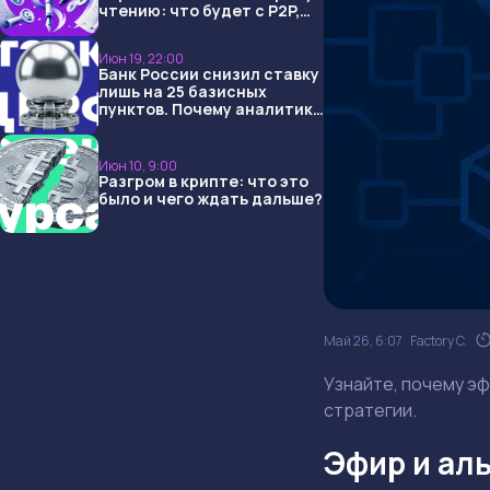
чтению: что будет с P2P,
USDT и обменниками
Июн 19, 22:00
Банк России снизил ставку
лишь на 25 базисных
пунктов. Почему аналитики
опять не угадали и что
ждать дальше?
Июн 10, 9:00
Разгром в крипте: что это
было и чего ждать дальше?
Май 26, 6:07
Factory C.
Узнайте, почему эф
стратегии.
Эфир и ал