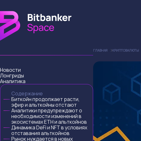
ГЛАВНАЯ
КРИПТОВАЛЮТЫ
Новости
Лонгриды
Аналитика
Содержание
Биткойн продолжает расти,
эфир и альткойны отстают
Аналитики предупреждают о
необходимости изменений в
экосистемах ETH и альткойнов
Динамика DeFi и NFT в условиях
отставания альткойнов
Рынок нуждается в новых