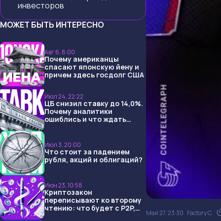
инвесторов
МОЖЕТ БЫТЬ ИНТЕРЕСНО
Авг 6, 8:00
Почему американцы
спасают японскую йену и
причем здесь госдолг США
Июл 24, 22:22
ЦБ снизил ставку до 14,0%.
Почему аналитики
ошиблись и что ждать
дальше?
Июл 3, 20:00
Что стоит за падением
рубля, акций и облигаций?
Июн 23, 10:58
Криптозакон
переписывают ко второму
чтению: что будет с P2P,
Май 27, 23:30
Factory C.
USDT и обменниками