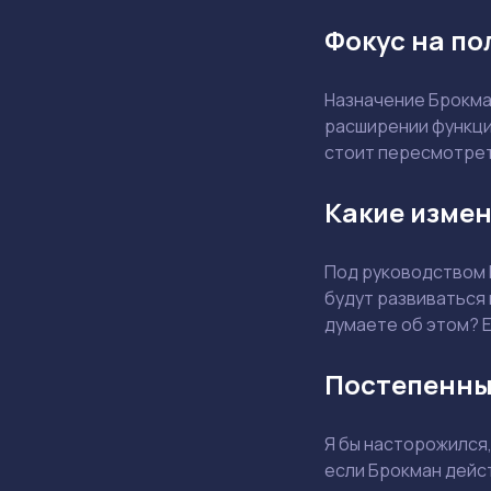
Фокус на по
Назначение Брокма
расширении функцио
стоит пересмотрет
Какие измен
Под руководством 
будут развиваться
думаете об этом? Е
Постепенны
Я бы насторожился,
если Брокман дейст