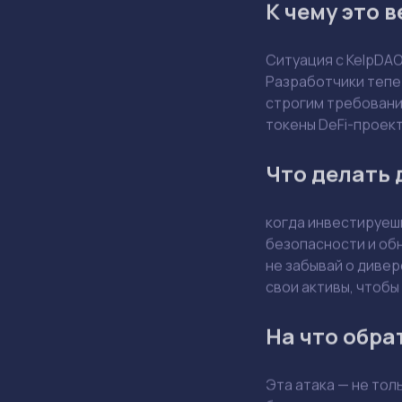
К чему это 
Ситуация с KelpDA
Разработчики тепе
строгим требования
токены DeFi-проект
Что делать
когда инвестируешь
безопасности и обн
не забывай о дивер
свои активы, чтоб
На что обра
Эта атака — не тол