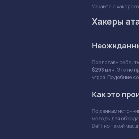
Узнайте о хакерско
Хакеры ата
Неожиданны
Представь себе: т
$293 млн
. Это не 
угроз. Подобные с
Как это про
По данным источник
методы для обхода 
DeFi, но такой мас