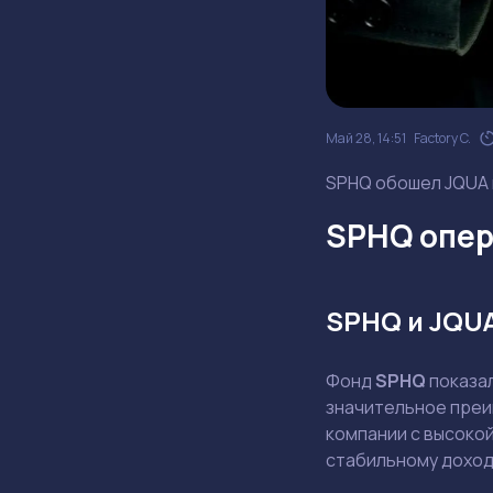
Май 28, 14:51
Factory C.
SPHQ обошел JQUA н
SPHQ опер
SPHQ и JQU
Фонд
SPHQ
показа
значительное преи
компании с высоко
стабильному доход