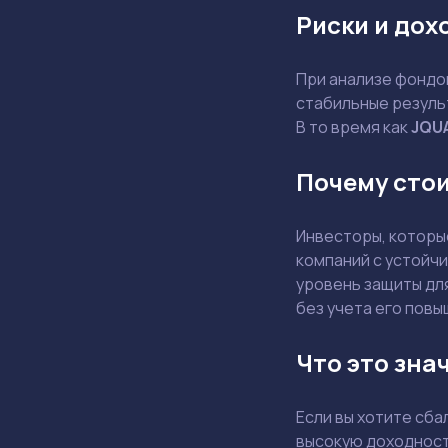
Риски и дох
При анализе фондов
стабильные резуль
В то время как
JQU
Почему сто
Инвесторы, которы
компаний с устойч
уровень защиты дл
без учета его повы
Что это зна
Если вы хотите сб
высокую доходност