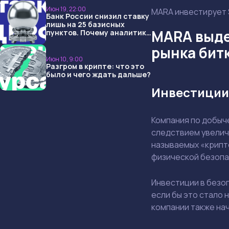
Июн 19, 22:00
MARA инвестирует $
Банк России снизил ставку
лишь на 25 базисных
MARA выде
пунктов. Почему аналитики
опять не угадали и что
рынка бит
ждать дальше?
Июн 10, 9:00
Разгром в крипте: что это
было и чего ждать дальше?
Инвестиции 
Компания по добыч
следствием увеличе
называемых «крипт
физической безоп
Инвестиции в безоп
если бы это стало 
компании также на