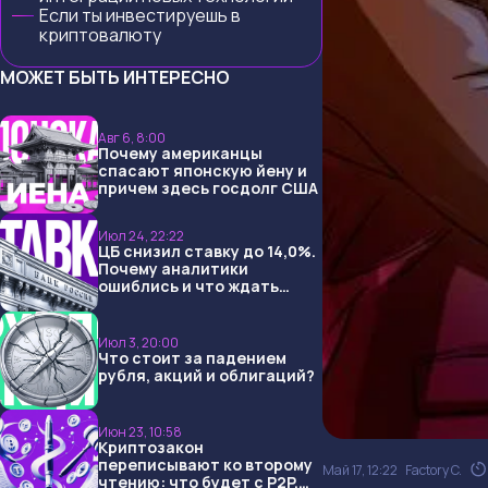
Если ты инвестируешь в
криптовалюту
МОЖЕТ БЫТЬ ИНТЕРЕСНО
Авг 6, 8:00
Почему американцы
спасают японскую йену и
причем здесь госдолг США
Июл 24, 22:22
ЦБ снизил ставку до 14,0%.
Почему аналитики
ошиблись и что ждать
дальше?
Июл 3, 20:00
Что стоит за падением
рубля, акций и облигаций?
Июн 23, 10:58
Криптозакон
переписывают ко второму
Май 17, 12:22
Factory C.
чтению: что будет с P2P,