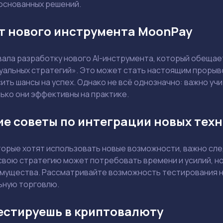
основанных решений.
Ваш e-mail не будет опубликован
т нового инструмента MoonPay
ала разработку нового AI-инструмента, который обеща
уальных стратегий». Это может стать настоящим прорыво
ить шансы на успех. Однако не всё однозначно: важно учи
ько они эффективны на практике.
Держите меня в курсе: эксклюзивные материалы и новости рынка на
почту
Даю согласие на обработку персональных данных
Отправить вопрос
е советы по интеграции новых тех
Смотреть
Смотреть
торые хотят использовать новые возможности, важно сле
свою стратегию может потребовать времени и усилий, но
мущества. Рассматривайте возможность тестирования но
льную торговлю.
естируешь в криптовалюту