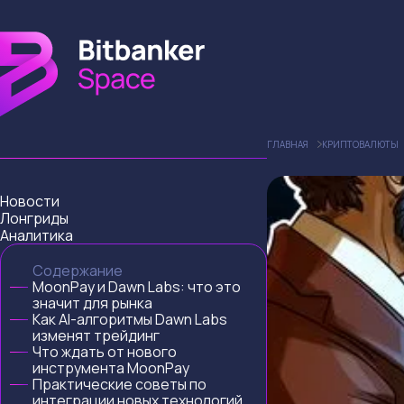
ГЛАВНАЯ
КРИПТОВАЛЮТЫ
Новости
Лонгриды
Аналитика
Содержание
MoonPay и Dawn Labs: что это
значит для рынка
Как AI-алгоритмы Dawn Labs
изменят трейдинг
Что ждать от нового
инструмента MoonPay
Практические советы по
интеграции новых технологий