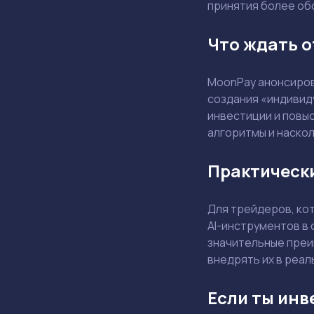
принятия более об
Что ждать о
MoonPay анонсиров
создания «индивид
инвестиции и повыс
алгоритмы и наскол
Практически
Для трейдеров, ко
AI-инструментов в 
значительные преи
внедрять их в реа
Если ты инв