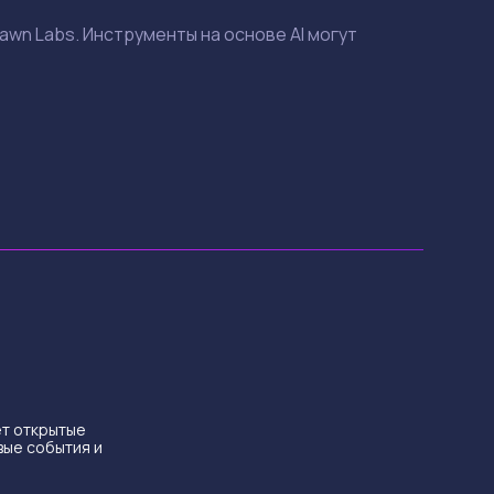
wn Labs. Инструменты на основе AI могут
ет открытые
вые события и