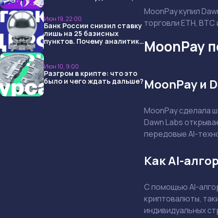
USDT и обменниками
MoonPay купил Dawn
Июн 19, 22:00
торговли ETH, BTC 
Банк России снизил ставку
лишь на 25 базисных
пунктов. Почему аналитики
MoonPay п
опять не угадали и что
ждать дальше?
Июн 10, 9:00
Разгром в крипте: что это
MoonPay и D
было и чего ждать дальше?
MoonPay сделала ш
Dawn Labs открывае
передовые AI-техн
Как AI-алго
С помощью AI-алго
криптовалюты, так
индивидуальных стр