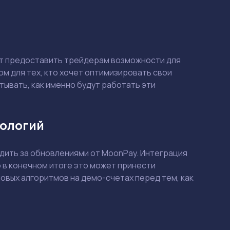
ет предоставить трейдерам возможности для
м для тех, кто хочет оптимизировать свои
тывать, как именно будут работать эти
нологий
Смотреть
Смотреть
дить за обновлениями от MoonPay. Интеграция
 в конечном итоге это может принести
вых алгоритмов на демо-счетах перед тем, как