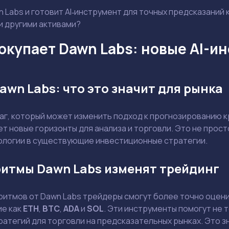
 Labs и готовит AI‑инструмент для точных предсказаний 
и другими активами?
окупает Dawn Labs: новые AI-и
awn Labs: что это значит для рынка
аг, который может изменить подход к прогнозированию 
т новые горизонты для анализа и торговли. Это не прос
ологии в существующие инвестиционные стратегии.
ритмы Dawn Labs изменят трейдинг
Задать вопрос эксперту
ритмов от Dawn Labs трейдеры смогут более точно оцен
ие как
ETH
,
BTC
,
ADA
и
SOL
. Эти инструменты помогут не т
Выбрать эксперта
атегий для торговли на предсказательных рынках. Это з