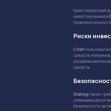
Криптовалютный ры
инвестирования в
привлекательность,
Риски инвес
В
DeFi
пользователи
средств. Например,
украдены миллионы
средств.
Безопасност
Staking
также треб
уязвимыми для ата
безопасность акти