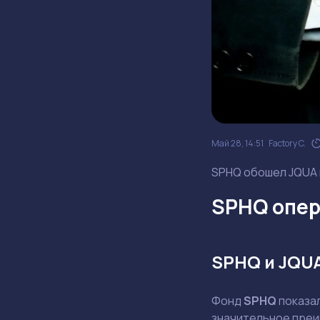
Май 28, 14:51
Factory C.
SPHQ обошел JQUA н
SPHQ опер
SPHQ и JQU
Фонд
SPHQ
показа
значительное преи