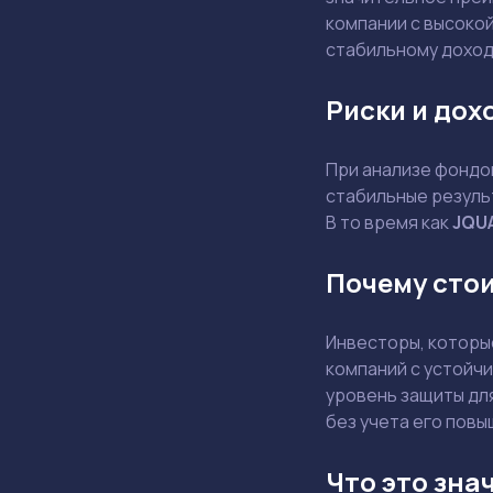
компании с высоко
стабильному доход
Риски и дох
При анализе фондов
стабильные резуль
В то время как
JQU
Почему сто
Инвесторы, которы
компаний с устойч
уровень защиты дл
без учета его повы
Что это зна