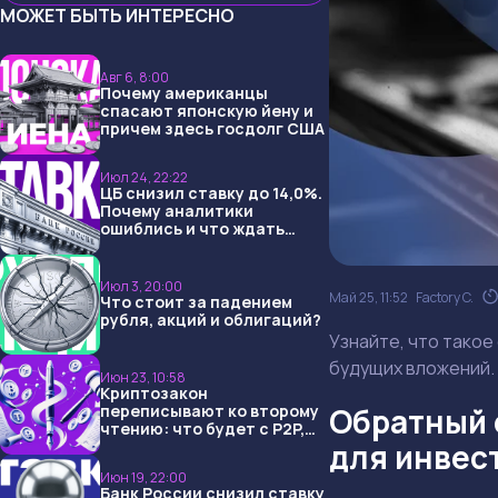
МОЖЕТ БЫТЬ ИНТЕРЕСНО
Авг 6, 8:00
Почему американцы
спасают японскую йену и
причем здесь госдолг США
Июл 24, 22:22
ЦБ снизил ставку до 14,0%.
Почему аналитики
ошиблись и что ждать
дальше?
Июл 3, 20:00
Май 25, 11:52
Factory C.
Что стоит за падением
рубля, акций и облигаций?
Узнайте, что такое
будущих вложений.
Июн 23, 10:58
Криптозакон
переписывают ко второму
Обратный 
чтению: что будет с P2P,
USDT и обменниками
для инвес
Июн 19, 22:00
Банк России снизил ставку