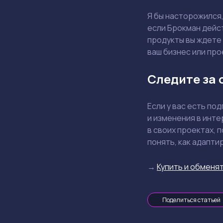
Я бы насторожился,
если Брокман дейст
продукты вы ждете 
ваш бизнес или про
Следите за 
Если у вас есть по
и изменения в инте
в своих проектах, 
понять, как адапти
→
Купить и обменят
Поделиться статьей