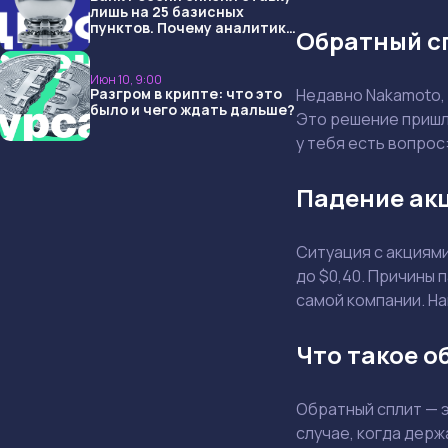
лишь на 25 базисных
пунктов. Почему аналитики
Обратный сп
опять не угадали и что
ждать дальше?
Июн 10, 9:00
Недавно Nakamoto, 
Разгром в крипте: что это
было и чего ждать дальше?
Это решение пришло
у тебя есть вопрос
Падение акц
Ситуация с акциями
до $0,40. Причины 
самой компании. Н
Что такое о
Обратный сплит — э
случае, когда держ