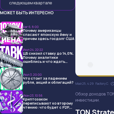
следующем квартале
МОЖЕТ БЫТЬ ИНТЕРЕСНО
Авг 6, 8:00
Почему американцы
спасают японскую йену и
причем здесь госдолг США
Июл 24, 22:22
ЦБ снизил ставку до 14,0%.
Почему аналитики
ошиблись и что ждать
дальше?
Июл 3, 20:00
Что стоит за падением
рубля, акций и облигаций?
Май 25, 4:29
Factory C.
Обзор доходов TON S
Июн 23, 10:58
Криптозакон
инвестиции.
переписывают ко второму
чтению: что будет с P2P,
TON Strate
USDT и обменниками