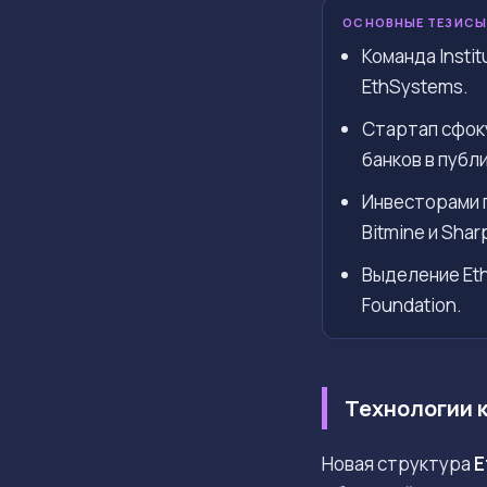
ОСНОВНЫЕ ТЕЗИСЫ
Команда Insti
EthSystems.
Стартап сфок
банков в публ
Инвесторами 
Bitmine и Sharp
Выделение Et
Foundation.
Технологии 
Новая структура
E