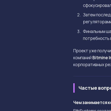
сфокусировал
Затем послед
регуляторами
Финальным ша
потребность 
Проект уже получ
компаний
Bitmine 
корпоративных ре
Частые вопр
Чем занимается к
EthSystems создае