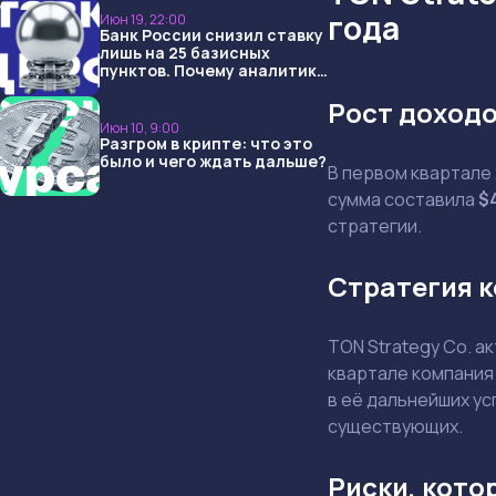
года
Июн 19, 22:00
Банк России снизил ставку
лишь на 25 базисных
пунктов. Почему аналитики
опять не угадали и что
Рост доходо
ждать дальше?
Июн 10, 9:00
Разгром в крипте: что это
было и чего ждать дальше?
В первом квартале 
сумма составила
$
стратегии.
Стратегия к
TON Strategy Co. а
квартале компания
в её дальнейших ус
существующих.
Риски, кото