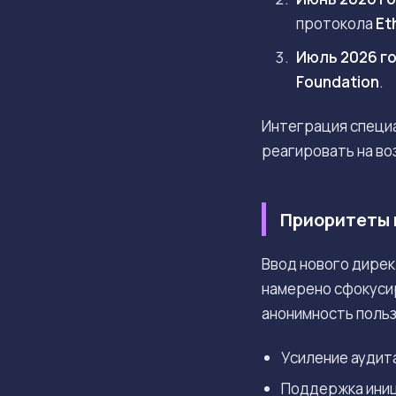
протокола
Et
Июль 2026 г
Foundation
.
Интеграция специа
реагировать на во
Приоритеты 
Ввод нового дирек
намерено сфокуси
анонимность поль
Усиление аудит
Поддержка иниц