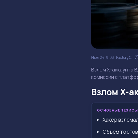
Июл 24, 9:03
Factory C.
Взлом X-аккаунта В
комиссии с платфо
Взлом X-ак
ОСНОВНЫЕ ТЕЗИСЫ
Хакер взломал
Объем торгов