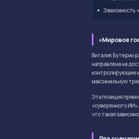
Зависимость 
«Мировое го
Виталик Бутерин р
направлена на дос
контролирующее м
максимальную трев
Эта позиция прямо
«суверенного ИИ»
что такая зависим
Два сценари