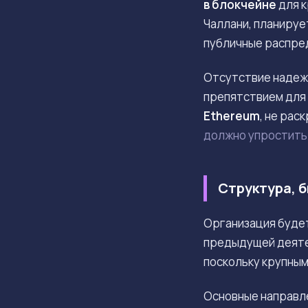
в блокчейне
для к
Чаллани, планируе
публичные распре
Отсутствие надеж
препятствием для
Ethereum
, не рас
должно упростить
Структура, 
Организация будет
предыдущей деяте
поскольку крупны
Основные направл