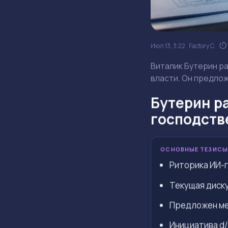
Июл 13, 3:22
Factory C.
Виталик Бутерин ра
власти. Он предлож
Бутерин р
господств
ОСНОВНЫЕ ТЕЗИСЫ
Риторика ИИ-
Текущая диску
Предложен ме
Инициатива d/