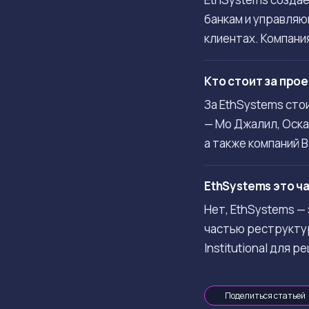
банкам и управляю
клиентах. Компани
Кто стоит за про
За EthSystems сто
— Мо Джалил, Оска
а также компаний Bi
EthSystems это ч
Нет, EthSystems —
частью реструктур
Institutional для 
Поделиться статьей