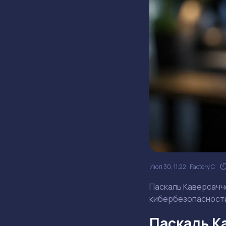
Июл 30, 11:22
Factory C.
Паскаль Каверсаччо
кибербезопасности
Паскаль Ка