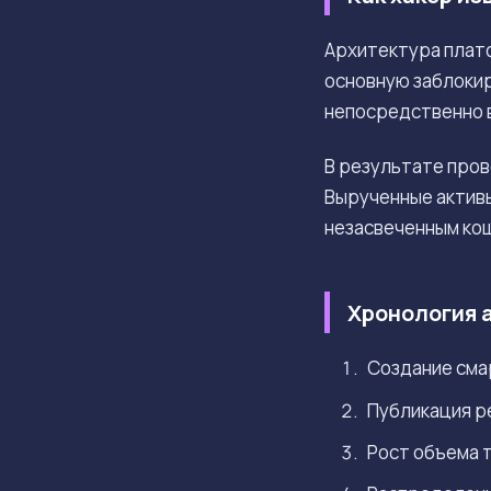
Архитектура плат
основную заблоки
непосредственно в
В результате про
Вырученные активы
незасвеченным ко
Хронология 
Создание смар
Публикация ре
Рост объема т