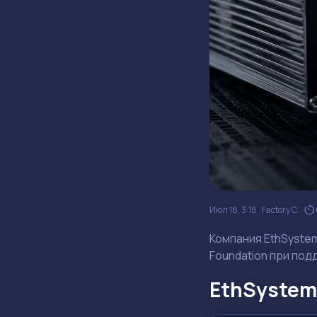
Июл 18, 3:18
Factory C.
Компания EthSystem
Foundation при по
EthSystem