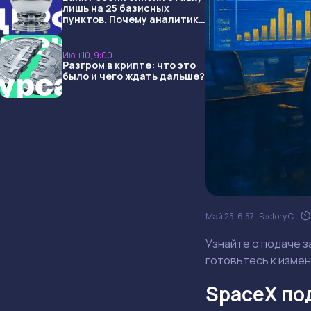
лишь на 25 базисных
пунктов. Почему аналитики
опять не угадали и что
ждать дальше?
Июн 10, 9:00
Разгром в крипте: что это
было и чего ждать дальше?
Май 25, 6:57
Factory C.
Узнайте о подаче з
готовьтесь к изме
SpaceX по