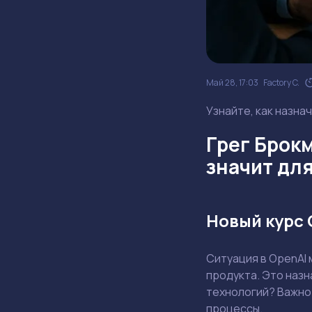
Май 28, 17:03
Factory C.
Узнайте, как назна
Грег Брокм
значит дл
Новый курс 
Ситуация в OpenAI 
продукта. Это назн
технологий? Важно 
процессы.