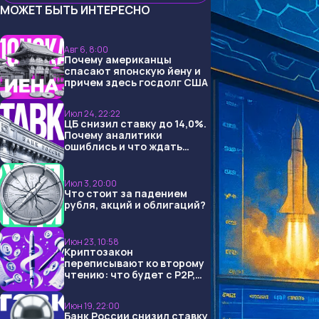
МОЖЕТ БЫТЬ ИНТЕРЕСНО
Авг 6, 8:00
Почему американцы
спасают японскую йену и
причем здесь госдолг США
Июл 24, 22:22
ЦБ снизил ставку до 14,0%.
Почему аналитики
ошиблись и что ждать
дальше?
Июл 3, 20:00
Что стоит за падением
рубля, акций и облигаций?
Июн 23, 10:58
Криптозакон
переписывают ко второму
чтению: что будет с P2P,
USDT и обменниками
Июн 19, 22:00
Банк России снизил ставку