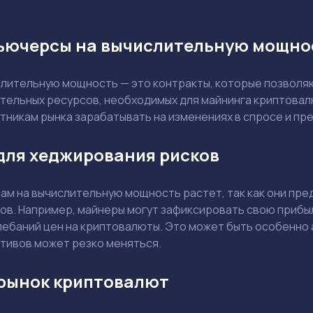
фьючерсы на вычислительную мощно
лительную мощность — это контракты, которые позволя
тельных ресурсов, необходимых для майнинга криптовалю
стникам рынка зарабатывать на изменениях в спросе и п
для хеджирования рисков
ам на вычислительную мощность растет, так как они пр
ов. Например, майнеры могут зафиксировать свою прибы
лебаний цен на криптовалюты. Это может быть особенно 
Задать вопрос эксперту
ктивов может резко меняться.
Выбрать эксперта
 рынок криптовалют