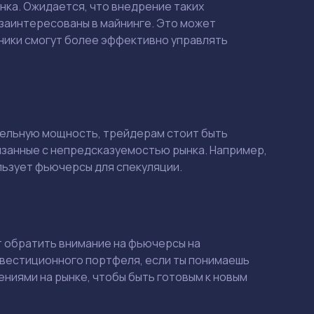
ка. Ожидается, что внедрение таких
заинтересованы в майнинге. Это может
тники смогут более эффективно управлять
тельную мощность, трейдерам стоит быть
язанные с непредсказуемостью рынка. Например,
ользует фьючерсы для спекуляции.
Смотреть
Смотреть
т обратить внимание на фьючерсы на
нвестиционного портфеля, если ты понимаешь
ениями на рынке, чтобы быть готовым к новым