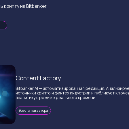
ь крипту на Bitbanker
Content Factory
Bitbanker AI — автоматизированная редакция. Анализиру
источники крипто и финтех индустрии и публикует ключе
аналитику в режиме реального времени.
Все статьи автора