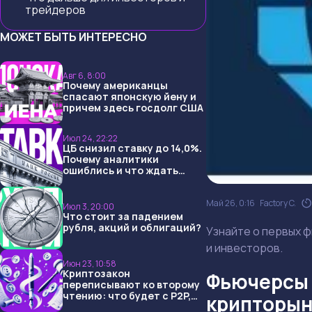
трейдеров
МОЖЕТ БЫТЬ ИНТЕРЕСНО
Авг 6, 8:00
Почему американцы
спасают японскую йену и
причем здесь госдолг США
Июл 24, 22:22
ЦБ снизил ставку до 14,0%.
Почему аналитики
ошиблись и что ждать
дальше?
Май 26, 0:16
Factory C.
Июл 3, 20:00
Что стоит за падением
рубля, акций и облигаций?
Узнайте о первых 
и инвесторов.
Июн 23, 10:58
Криптозакон
Фьючерсы 
переписывают ко второму
чтению: что будет с P2P,
крипторын
USDT и обменниками