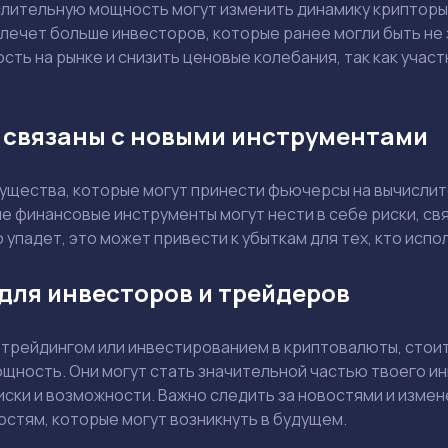
Ваш e-mail не будет опубликован
лительную мощность могут изменить динамику крипторын
лечет больше инвесторов, которые ранее могли быть не 
сть на рынке и снизить ценовые колебания, так как учас
 связаны с новыми инструментами
Держите меня в курсе: эксклюзивные материалы и новости рынка на
почту
Даю согласие на обработку персональных данных
ущества, которые могут принести фьючерсы на вычисли
Отправить вопрос
е финансовые инструменты могут нести в себе риски, св
 упадет, это может привести к убыткам для тех, кто исп
Смотреть
Смотреть
для инвесторов и трейдеров
 трейдингом или инвестированием в криптовалюты, стои
щность. Они могут стать значительной частью твоего и
иски и возможности. Важно следить за новостями и измен
остям, которые могут возникнуть в будущем.