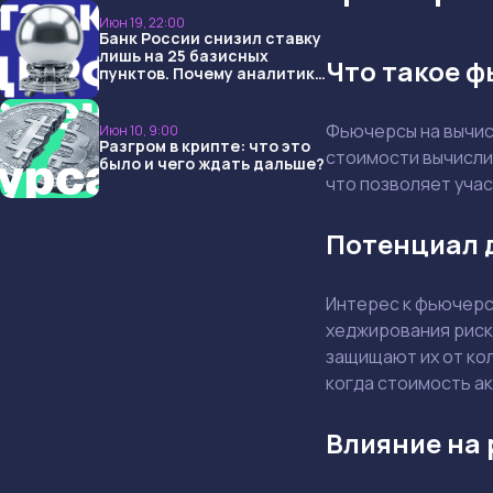
Июн 19, 22:00
Банк России снизил ставку
лишь на 25 базисных
Что такое 
пунктов. Почему аналитики
опять не угадали и что
ждать дальше?
Фьючерсы на вычис
Июн 10, 9:00
Разгром в крипте: что это
стоимости вычисли
было и чего ждать дальше?
что позволяет уча
Потенциал 
Интерес к фьючерс
хеджирования риск
защищают их от ко
когда стоимость а
Влияние на