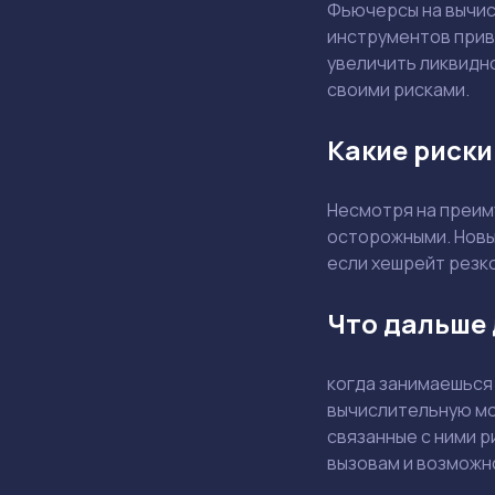
Фьючерсы на вычис
инструментов прив
увеличить ликвидно
своими рисками.
Какие риски
Несмотря на преим
осторожными. Новы
если хешрейт резко
Что дальше 
когда занимаешься
вычислительную мо
связанные с ними р
вызовам и возможн