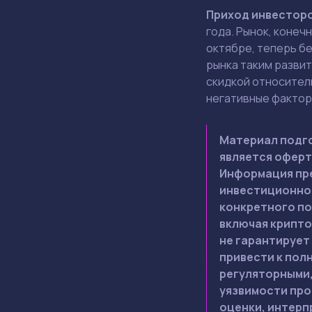
Приход инвесторо
года. Рынок, конеч
октябре, теперь бе
рынка таким развит
скидкой относител
негативные фактор
Материал подго
является оферт
Информация пре
инвестиционной
конкретного по
включая крипто
не гарантирует
привести к пол
регуляторными,
уязвимости про
оценки, интерп