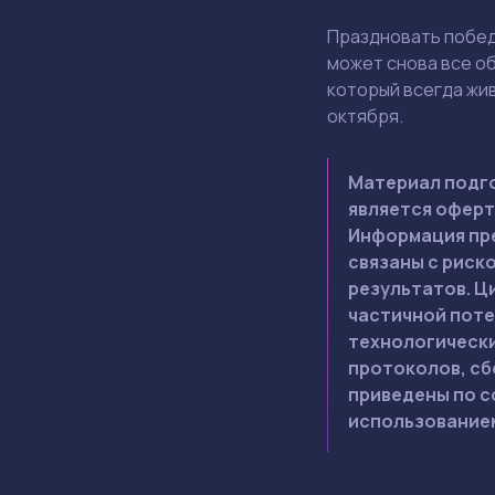
Праздновать побед
может снова все об
который всегда жив
октября.
Материал подго
является оферт
Информация пре
связаны с риск
результатов. Ц
частичной поте
технологически
протоколов, сб
приведены по с
использованием