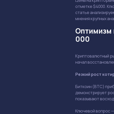
Цены на крипторынк
отметке $4000. Клю
статье анализируе
мнения крупных ан
Оптимизм 
000
Криптовалютный ры
начал восстановле
Резкий рост котир
Биткоин (BTC) приб
демонстрирует рост
показывают восхо
Ключевой вопрос —