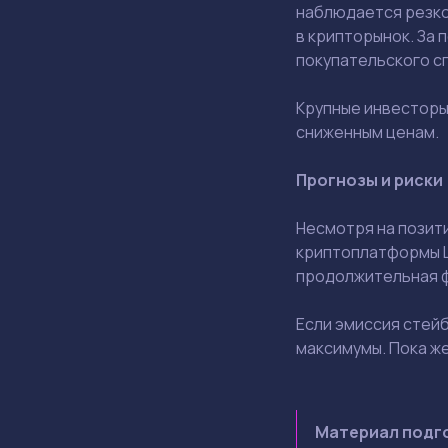
наблюдается резко
в крипторынок. За 
покупательского с
Крупные инвесторы
сниженным ценам.
Прогнозы и риски
Несмотря на позит
криптоплатформы Le
продолжительная фа
Если эмиссия стей
максимумы. Пока ж
Материал подго