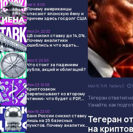
Авг 6, 8:00
Почему американцы
спасают японскую йену и
причем здесь госдолг США
Июл 24, 22:22
ЦБ снизил ставку до 14,0%.
Почему аналитики
ошиблись и что ждать
дальше?
Июл 3, 20:00
Что стоит за падением
рубля, акций и облигаций?
Июн 23, 10:58
Май 15, 11:15
Factory C.
Криптозакон
переписывают ко второму
Тегеран ответил н
чтению: что будет с P2P,
USDT и обменниками
Узнайте, как подго
Июн 19, 22:00
Банк России снизил ставку
Тегеран о
лишь на 25 базисных
пунктов. Почему аналитики
на крипто
опять не угадали и что