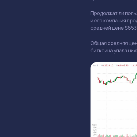
Продолжат ли поль
и его компания про
средней цене $653
Общая средняя цена
биткоина упала ниж