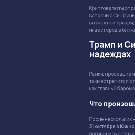
Криптовалюты отре
встречи с Си Цзинь
возможной «разряд
инвесторов в ближ
Трамп и Си
надеждах
Рынки, просевшие и
таки встретится с 
как главный бароме
Что произош
После нескольких н
31 октября в Южно
поговорить с глазу н