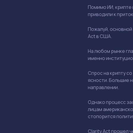
Помимо ИИ, крипте 
приводили к приток
Пожалуй, основной 
Act в США.
На любом рынке гла
именно институцио
Спрос на крипту с
ясности. Большие н
направлении.
Однако процесс за
лицам американско
стопорится полити
Clarity Act прошел