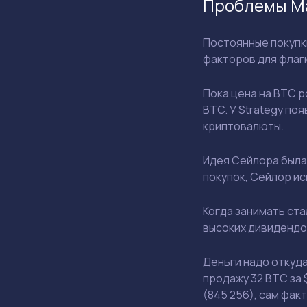
Проблемы Ма
Постоянные покупк
факторов для флаг
Пока цена на BTC р
BTC. У Strategy по
криптовалюты.
Идея Сейлора была 
покупок, Сейлор и
Когда занимать ст
высоких дивидендо
Деньги надо откуда
продажу 32 BTC за
(845 256), сам фак