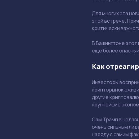
Для многих эта нов
этой встрече. При
критически важног
В Вашингтоне этот 
еще более опасный 
Как отреаги
Инвесторы восприн
крипторынок оживил
другие криптовалют
крупнейшие эконом
Сам Трамп в недав
очень сильным лиде
наряду с самим фак