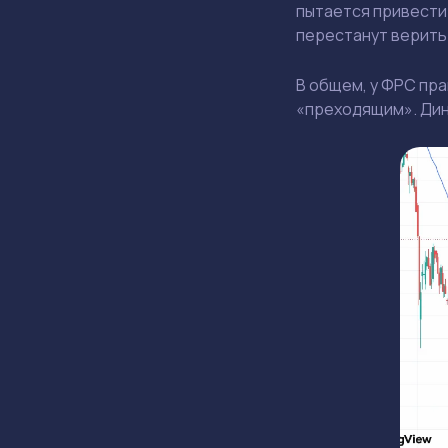
пытается привести 
перестанут верить
В общем, у ФРС пр
«преходящим». Дина