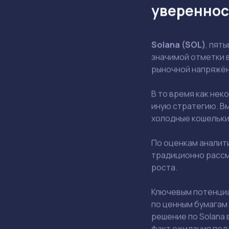
увереннос
Solana (SOL)
, пят
значимой отметки 
рыночной напряжён
В то время как не
иную стратегию. В
холодные кошельки
По оценкам аналит
традиционно рассм
роста.
Ключевым потенциа
по ценным бумагам 
решение по Solana
факт ожидания под