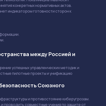
инятия конкретных нормативных актов.
нет индикатором готовности сторон к
Смотреть
Смотреть
нформации.
ии.
остранства между Россией и
рение успешных управленческих методик и
естные пилотные проекты и унификацию
рбезопасность Союзного
нфраструктуры и противостояние киберугрозам.
и проводить совместные учения по защите от