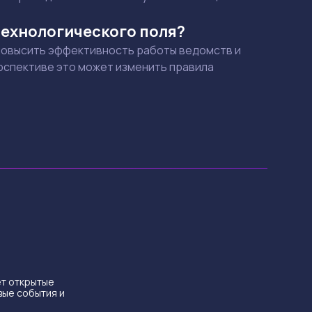
ехнологического поля?
повысить эффективность работы ведомств и
рспективе это может изменить правила
ет открытые
вые события и