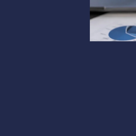
Авг 6, 12:05
Factory C.
Японский стейблкои
COM Maruwa. Средс
Стейблкои