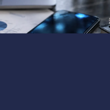
6 мин
н JPYC привлек $38 млн инвестиций в рамках раунда Сери
тва пойдут на интеграцию
н JPYC привлек $38 млн от Met