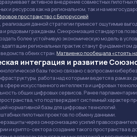
дразумевает активное внедрение совместных пилотных 
ых и ресурсов как на региональном, так и на межгосуда
фровое пространство с Белоруссией
, реализация данной стратегии принесет ощутимые выго
 и рядовым гражданам.
Синхронизация стандартов
позв
оздать более устойчивую экономическую модель в услов
о адаптации региональных практик станут фундаментом 
Задать вопрос эксперту
 ведомств обеих стран.
Матвиенко пообещала «стоять на
Выбрать эксперта
ская интеграция и развитие Союзн
хнологической базы тесно связано с вопросами кибербе
фраструктуры, работа над которыми ведется в рамках 
 в сфере искусственного интеллекта и цифровых техноло
Ваш e-mail не будет опубликован
ьность общих цифровых сервисов. Ранее парламентарии
ространства, что подтверждает системный характер пр
ей нормативной базы для цифровых технологий.
штабных пилотных проектов по обмену данными.
берзащиты через синхронизацию усилий правоохранитель
Держите меня в курсе: эксклюзивные материалы и новости рынка на
рии и крипто-сектора создание такого пространства в 
почту
гры в вопросах трансграничных платежей и регулировани
Даю согласие на обработку персональных данных