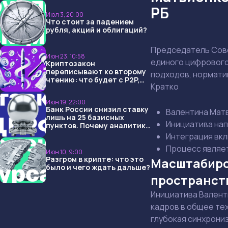
РБ
Июл 3, 20:00
Что стоит за падением
рубля, акций и облигаций?
Председатель Сове
Июн 23, 10:58
единого цифрового
Криптозакон
переписывают ко второму
подходов, нормати
чтению: что будет с P2P,
Кратко
USDT и обменниками
Июн 19, 22:00
Банк России снизил ставку
Валентина Матв
лишь на 25 базисных
Инициатива нап
пунктов. Почему аналитики
опять не угадали и что
Интеграция вкл
ждать дальше?
Процесс являет
Июн 10, 9:00
Разгром в крипте: что это
Масштабиро
было и чего ждать дальше?
пространст
Инициатива Валент
кадров в общее тех
глубокая синхрони