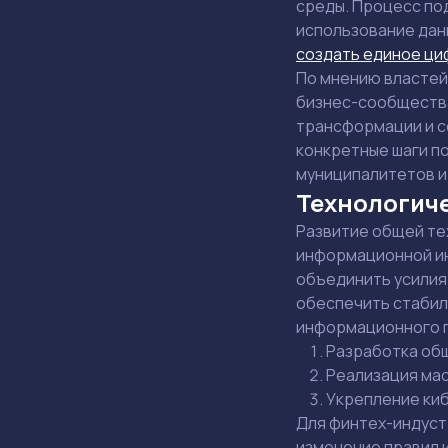
среды. Процесс по
использование данн
создать единое ци
По мнению властей
бизнес-сообщества
трансформации и с
конкретные шаги п
муниципалитетов и
Технологиче
Развитие общей те
информационной ин
объединить усилия
обеспечить стабил
информационного п
Разработка общ
Реализация мас
Укрепление ки
Для финтех-индуст
изменение правил и