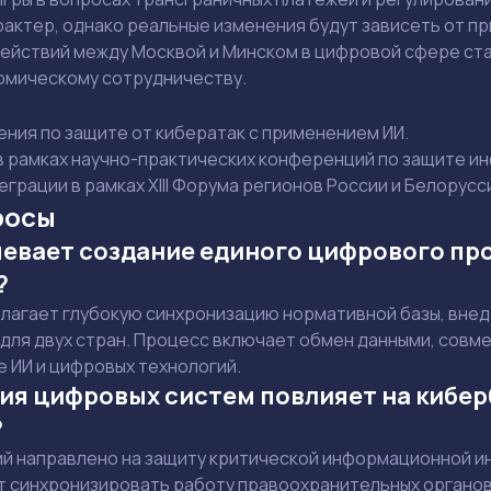
Отправить вопрос
рактер, однако реальные изменения будут зависеть от пр
действий
между Москвой и Минском в цифровой сфере ста
омическому сотрудничеству.
Смотреть
Смотреть
ния по защите от кибератак с применением ИИ.
 рамках научно-практических конференций по защите и
еграции в рамках XIII Форума регионов России и Белорусс
росы
евает создание единого цифрового пр
?
лагает глубокую синхронизацию нормативной базы, внед
 для двух стран. Процесс включает обмен данными, совм
е ИИ и цифровых технологий.
ия цифровых систем повлияет на кибе
?
й направлено на защиту критической информационной и
 синхронизировать работу правоохранительных органов 