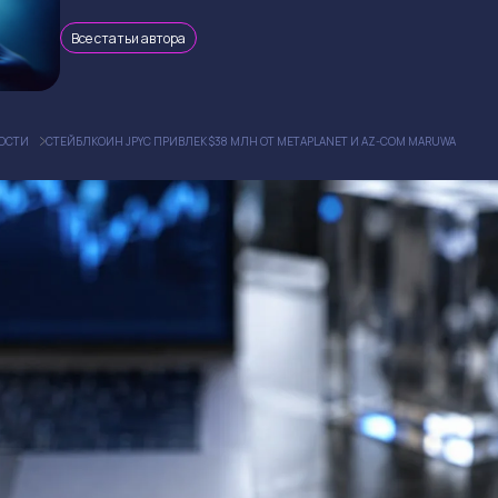
Все статьи автора
ОСТИ
СТЕЙБЛКОИН JPYC ПРИВЛЕК $38 МЛН ОТ METAPLANET И AZ-COM MARUWA