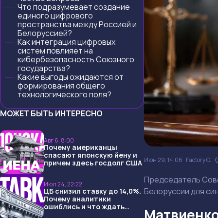
Что подразумевает создание
единого цифрового
пространства между Россией и
Белоруссией?
Как интеграция цифровых
систем повлияет на
кибербезопасность Союзного
государства?
Какие выгоды ожидаются от
формирования общего
технологического поля?
МОЖЕТ БЫТЬ ИНТЕРЕСНО
Авг 6, 8:00
Почему американцы
спасают японскую йену и
Июн 29, 14:06
Factory C.
причем здесь госдолг США
Председатель Совф
Июл 24, 22:22
Белоруссии для си
ЦБ снизил ставку до 14,0%.
Почему аналитики
ошиблись и что ждать
Матвиенко
дальше?