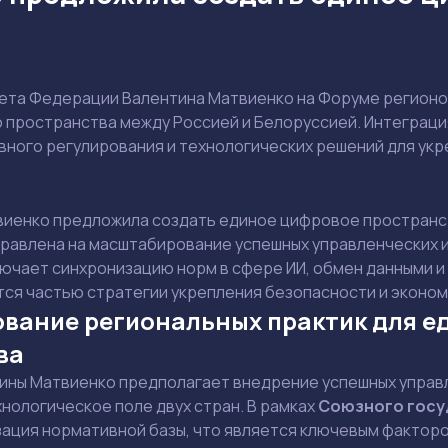
та Федерации Валентина Матвиенко на Форуме регионов
 пространства между Россией и Белоруссией. Интеграци
вного регулирования и технологических решений для ук
иенко предложила создать единое цифровое пространств
равлена на масштабирование успешных управленческих и
ючает синхронизацию норм в сфере ИИ, обмен данными и
ся частью стратегии укрепления безопасности и эконом
вание региональных практик для е
ва
ины Матвиенко предполагает внедрение успешных управл
нологическое поле двух стран. В рамках
Союзного госу
зация нормативной базы, что является ключевым факто