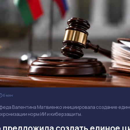
6 мин
еда Валентина Матвиенко инициировала создание едино
нхронизации норм ИИ и киберзащиты.
 предложила создать единое ц