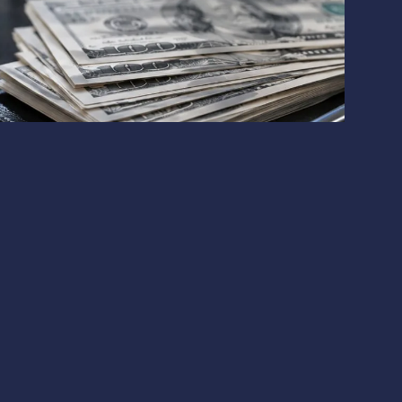
DeFi
Криптовалюты
Регулирование
Финтех
и B от Metaplanet и логистической компании AZ-
aplanet и AZ-COM Maruwa