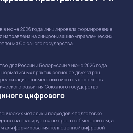
 в июне 2026 года инициировала формирование
я направлена на синхронизацию управленческих
репления Союзного государства.
о для России и Белоруссии в июне 2026 года.
 нормативных практик регионов двух стран.
 реализацию совместных пилотных проектов.
ического развития Союзного государства.
диного цифрового
енческих методик и подходов к подготовке
дарства
планируется не просто обмен опытом, а
ром для формирования полноценной цифровой