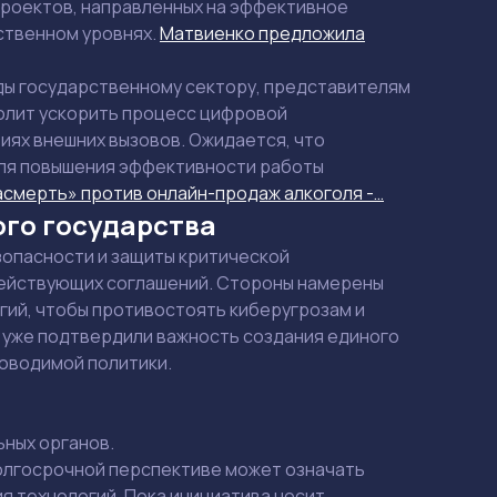
проектов, направленных на эффективное
рственном уровнях.
Матвиенко предложила
ды государственному сектору, представителям
олит ускорить процесс цифровой
иях внешних вызовов. Ожидается, что
для повышения эффективности работы
смерть» против онлайн-продаж алкоголя -…
ого государства
зопасности и защиты критической
действующих соглашений. Стороны намерены
гий, чтобы противостоять киберугрозам и
 уже подтвердили важность создания единого
оводимой политики.
ных органов.
долгосрочной перспективе может означать
я технологий. Пока инициатива носит