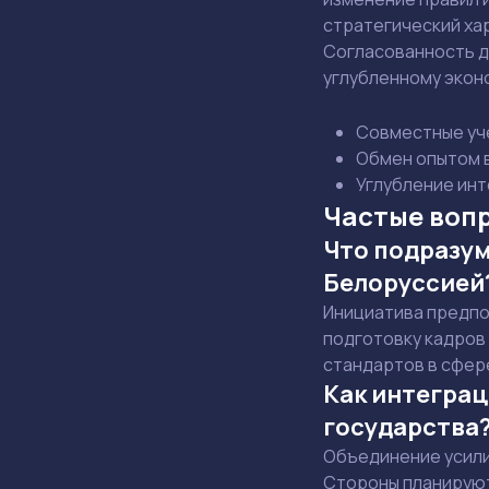
стратегический ха
Согласованность 
углубленному экон
Совместные уче
Обмен опытом в
Углубление инт
Частые воп
Что подразум
Белоруссией
Инициатива предпо
подготовку кадров
стандартов в сфер
Как интеграц
государства
Объединение усили
Стороны планируют