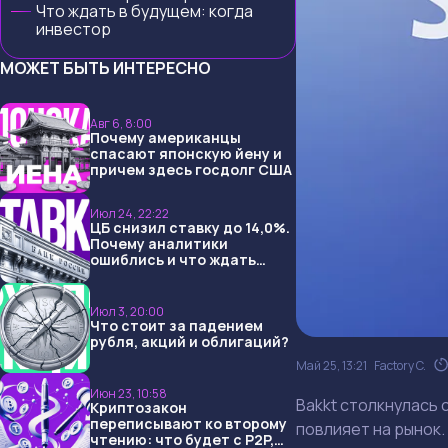
Что ждать в будущем: когда
инвестор
МОЖЕТ БЫТЬ ИНТЕРЕСНО
Авг 6, 8:00
Почему американцы
спасают японскую йену и
причем здесь госдолг США
Июл 24, 22:22
ЦБ снизил ставку до 14,0%.
Почему аналитики
ошиблись и что ждать
дальше?
Июл 3, 20:00
Что стоит за падением
рубля, акций и облигаций?
Май 25, 13:21
Factory C.
Июн 23, 10:58
Bakkt столкнулась 
Криптозакон
переписывают ко второму
повлияет на рынок.
чтению: что будет с P2P,