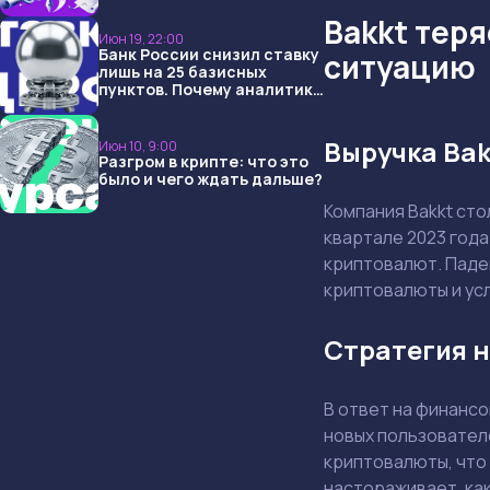
USDT и обменниками
Bakkt тер
Июн 19, 22:00
Банк России снизил ставку
ситуацию
лишь на 25 базисных
пунктов. Почему аналитики
опять не угадали и что
ждать дальше?
Выручка Bak
Июн 10, 9:00
Разгром в крипте: что это
было и чего ждать дальше?
Компания Bakkt ст
квартале 2023 года
криптовалют. Паден
криптовалюты и усл
Стратегия н
В ответ на финанс
новых пользовател
криптовалюты, что
настораживает, ка