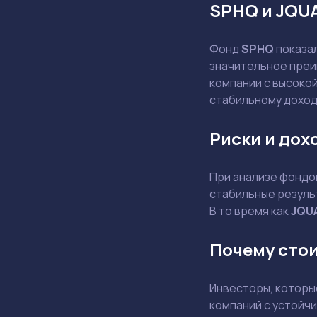
SPHQ и JQU
Фонд
SPHQ
показа
значительное преи
компании с высоко
стабильному доход
Риски и дох
При анализе фондов
стабильные резуль
В то время как
JQU
Почему сто
Инвесторы, которы
компаний с устойч