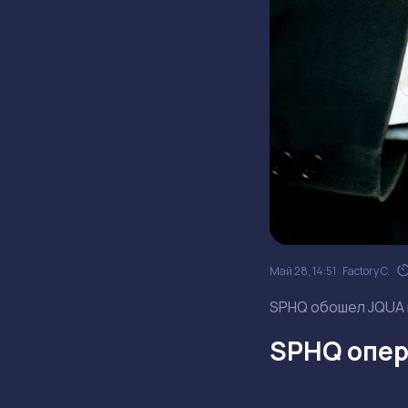
Май 28, 14:51
Factory C.
SPHQ обошел JQUA н
SPHQ опер