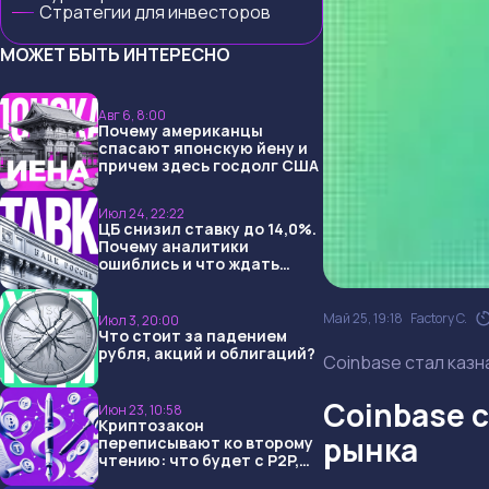
Стратегии для инвесторов
МОЖЕТ БЫТЬ ИНТЕРЕСНО
Авг 6, 8:00
Почему американцы
спасают японскую йену и
причем здесь госдолг США
Июл 24, 22:22
ЦБ снизил ставку до 14,0%.
Почему аналитики
ошиблись и что ждать
дальше?
Май 25, 19:18
Factory C.
Июл 3, 20:00
Что стоит за падением
рубля, акций и облигаций?
Coinbase стал казн
Coinbase с
Июн 23, 10:58
Криптозакон
рынка
переписывают ко второму
чтению: что будет с P2P,
USDT и обменниками