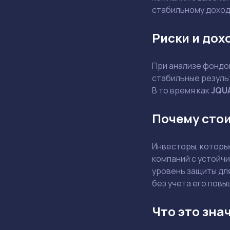
стабильному доход
Риски и дох
При анализе фондов
стабильные резуль
В то время как
JQU
Почему сто
Инвесторы, которы
компаний с устойч
уровень защиты дл
без учета его повы
Что это зна