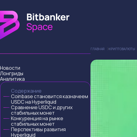
ГЛАВНАЯ
КРИПТОВАЛЮТЫ
Новости
Лонгриды
Аналитика
Содержание
Coinbase становится казначеем
USDC на Hyperliquid
Сравнение USDC и других
стабильных монет
Конкуренция на рынке
стабильных монет
Перспективы развития
Hyperliquid