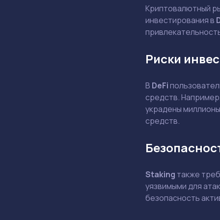
Криптовалютный ры
инвестирования в
привлекательность,
Риски инвес
В
DeFi
пользователи
средств. Например,
украдены миллионы
средств.
Безопасност
Staking
также треб
уязвимыми для ата
безопасность акти