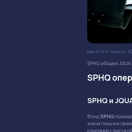
Май 28, 14:51
Factory C.
SPHQ обошел JQUA н
SPHQ опер
SPHQ и JQU
Фонд
SPHQ
показа
значительное преи
компании с высоко