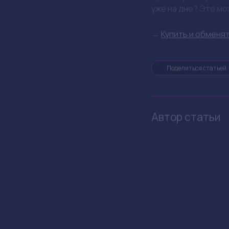
DeFi, но такой мас
К чему это 
Ситуация с KelpDA
Разработчики тепе
строгим требования
токены DeFi-проект
Что делать
когда инвестируешь
безопасности и обн
не забывай о дивер
свои активы, чтоб
На что обра