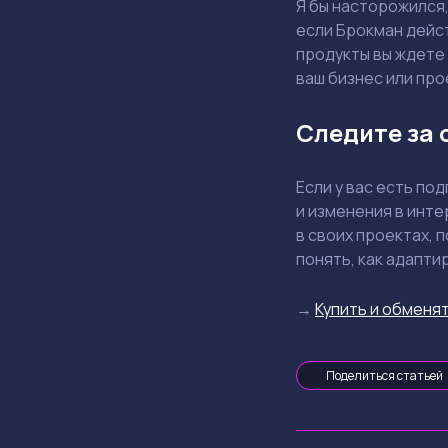
Я бы насторожился,
если Брокман дейст
продукты вы ждете 
ваш бизнес или про
Следите за 
Если у вас есть по
и изменения в инте
в своих проектах, 
понять, как адапти
→
Купить и обменят
Поделиться статьей