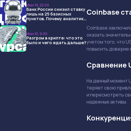
Июн 19, 22:00
Банк России снизил ставку
Coinbase ст
лишь на 25 базисных
пунктов. Почему аналитики
опять не угадали и что
Coinbase заключил
ждать дальше?
Июн 10, 9:00
оказать значительн
Разгром в крипте: что это
учетом того, что U
было и чего ждать дальше?
повысить доверие 
Сравнение 
На данный момент U
теряет свою привл
и пересмотреть сво
надежные активы.
Конкуренци