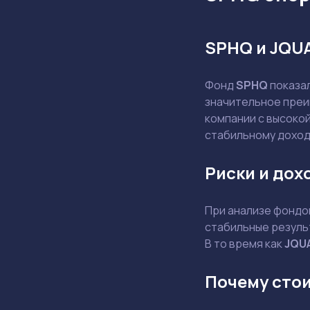
SPHQ и JQU
Фонд
SPHQ
показа
значительное преи
компании с высоко
стабильному доход
Риски и дох
При анализе фондов
стабильные резуль
В то время как
JQU
Почему сто