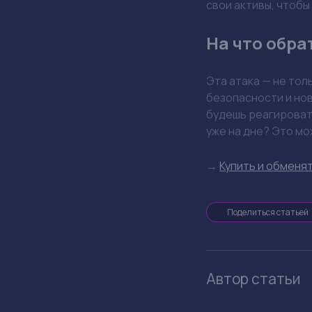
угроз. Подобные с
Как это про
По данным источник
методы для обхода 
DeFi, но такой мас
К чему это 
Ситуация с KelpDA
Разработчики тепе
строгим требования
токены DeFi-проект
Что делать