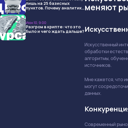
лишь на 25 базисных
меняют р
пунктов. Почему аналитики
опять не угадали и что
ждать дальше?
Июн 10, 9:00
Разгром в крипте: что это
Искусственн
было и чего ждать дальше?
Искусственный инт
обработки естеств
алгоритмы, обученн
источников.
Мне кажется, что 
могут сосредоточит
данных.
Конкуренци
Современный рынок