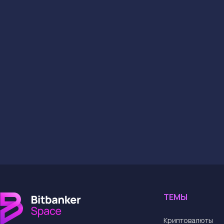
когда инвестируешь
безопасности и обн
не забывай о дивер
свои активы, чтоб
На что обра
Эта атака — не тол
безопасности и нов
будешь реагировать
уже на дне? Это м
→
Купить и обменят
Поделиться статьей