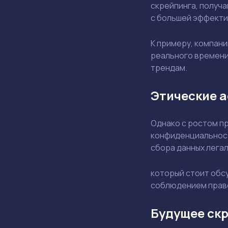
скрейпинга, получ
с большей эффект
К примеру, компан
реального времени
трендам.
Этические а
Однако с ростом п
конфиденциальност
сбора данных легал
который стоит обсу
соблюдением право
Будущее ск