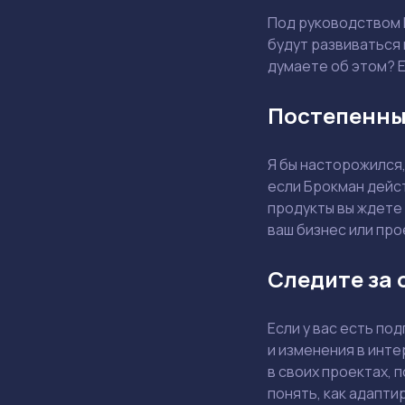
Под руководством 
будут развиваться
думаете об этом? Е
Постепенны
Я бы насторожился,
если Брокман дейст
продукты вы ждете 
ваш бизнес или про
Следите за 
Если у вас есть по
и изменения в инте
в своих проектах, 
понять, как адапти