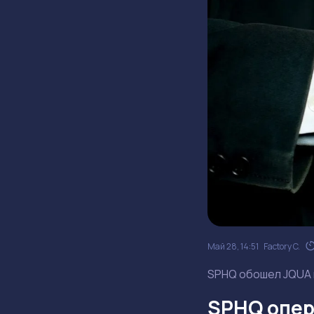
Май 28, 14:51
Factory C.
SPHQ обошел JQUA н
SPHQ опер