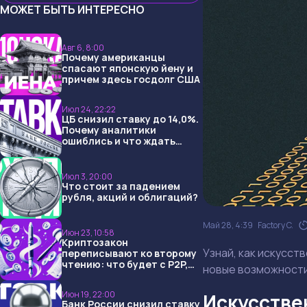
МОЖЕТ БЫТЬ ИНТЕРЕСНО
Авг 6, 8:00
Почему американцы
спасают японскую йену и
причем здесь госдолг США
Июл 24, 22:22
ЦБ снизил ставку до 14,0%.
Почему аналитики
ошиблись и что ждать
дальше?
Июл 3, 20:00
Что стоит за падением
рубля, акций и облигаций?
Май 28, 4:39
Factory C.
Июн 23, 10:58
Криптозакон
Узнай, как искусст
переписывают ко второму
чтению: что будет с P2P,
новые возможности
USDT и обменниками
Июн 19, 22:00
Искусстве
Банк России снизил ставку