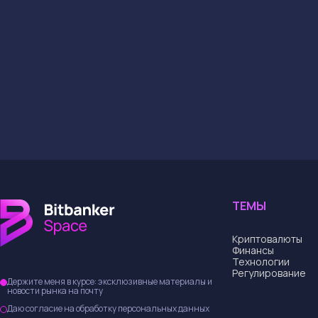
На что обра
Эта атака — не тол
безопасности и нов
будешь реагировать
уже на дне? Это м
→
Купить и обменят
Поделиться статьей
Автор статьи