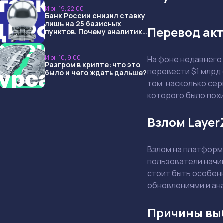
Июн 19, 22:00
Банк России снизил ставку
лишь на 25 базисных
Перевод акт
пунктов. Почему аналитики
опять не угадали и что
ждать дальше?
Июн 10, 9:00
На фоне недавнего
Разгром в крипте: что это
перевести $1 млрд 
было и чего ждать дальше?
том, насколько се
которого было похи
Взлом Layer
Взлом на платформе
пользователи начи
стоит быть особенн
обновлениями и ан
Причины выб