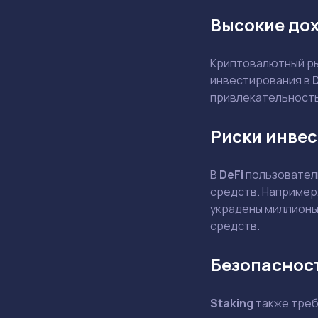
Высокие до
Криптовалютный ры
инвестирования в
привлекательность,
Риски инвес
В
DeFi
пользователи
средств. Например,
украдены миллионы
средств.
Безопасност
Staking
также треб