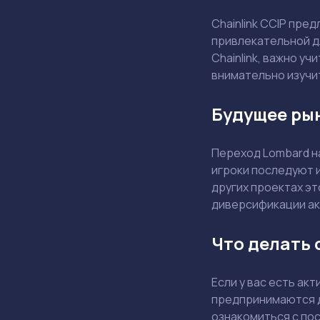
Chainlink CCIP пр
привлекательной д
Chainlink, важно уч
внимательно изучи
Будущее ры
Переход Lombard на
игроки последуют и
других проектах э
диверсификации ак
Что делать 
Если у вас есть ак
предпринимаются д
ознакомиться с по