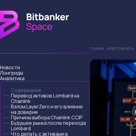
ГЛАВНАЯ
КРИПТОВАЛЮТЫ
Новости
Лонгриды
Аналитика
Содержание
Перевод активов Lombard на
Chainlink
Взлом LayerZero и его влияние
на доверие
Причины выбора Chainlink CCIP
Будущее рынка после перехода
Lombard
Что делать с активами в