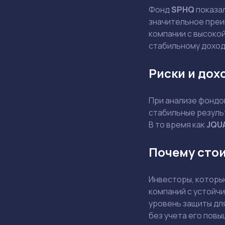
Фонд
SPHQ
показа
значительное преи
компании с высоко
стабильному доход
Риски и дох
При анализе фондов
стабильные резуль
В то время как
JQU
Почему сто
Инвесторы, которы
компаний с устойч
уровень защиты дл
без учета его повы