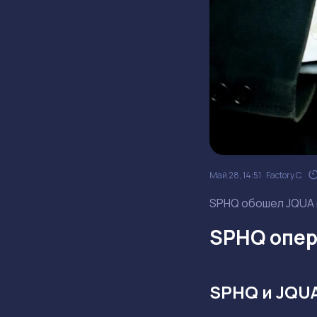
Май 28, 14:51
Factory C.
SPHQ обошел JQUA н
SPHQ опер
SPHQ и JQU