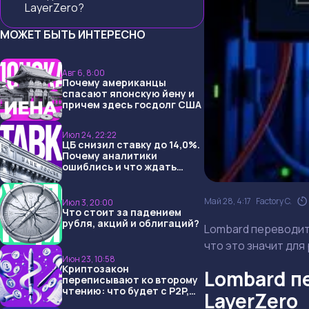
LayerZero?
МОЖЕТ БЫТЬ ИНТЕРЕСНО
Авг 6, 8:00
Почему американцы
спасают японскую йену и
причем здесь госдолг США
Июл 24, 22:22
ЦБ снизил ставку до 14,0%.
Почему аналитики
ошиблись и что ждать
дальше?
Май 28, 4:17
Factory C.
Июл 3, 20:00
Что стоит за падением
рубля, акций и облигаций?
Lombard переводит 
что это значит для 
Июн 23, 10:58
Криптозакон
Lombard пе
переписывают ко второму
чтению: что будет с P2P,
LayerZero
USDT и обменниками