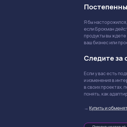
Постепенны
Я бы насторожился,
если Брокман дейст
продукты вы ждете 
ваш бизнес или про
Следите за 
Если у вас есть по
и изменения в инте
в своих проектах, 
понять, как адапти
→
Купить и обменят
Поделиться статьей