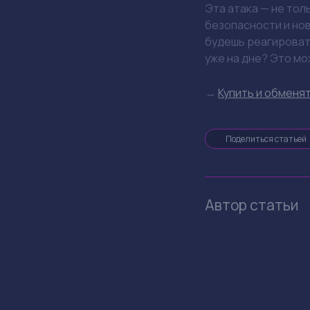
По данным источник
методы для обхода 
DeFi, но такой мас
К чему это 
Ситуация с KelpDA
Разработчики тепе
строгим требования
токены DeFi-проект
Что делать
когда инвестируешь
безопасности и обн
не забывай о дивер
свои активы, чтоб