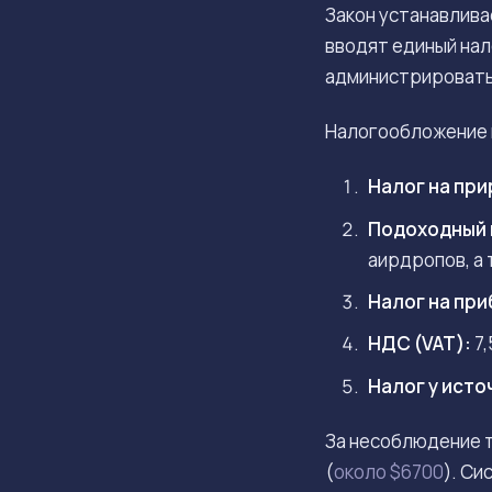
Закон устанавлива
вводят единый нал
администрировать
Налогообложение 
Налог на при
Подоходный н
аирдропов, а 
Налог на при
НДС (VAT):
7,
Налог у исто
За несоблюдение т
(
около $6700
). Си