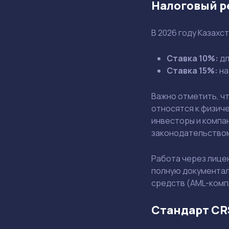
Налоговый р
В 2026 году Казахс
Ставка 10%:
дл
Ставка 15%:
на
Важно отметить, чт
относятся к физич
инвесторы и компа
законодательством
Работа через лице
полную документаль
средств (AML-комп
Стандарт CR