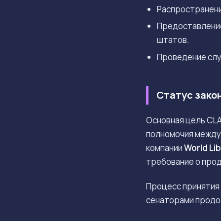
Распространение
Предоставление
штатов.
Проведение слу
Статус зако
Основная цель CLA
полномочия между 
компании
World Lib
требование о про
Процесс принятия
сенаторами продол