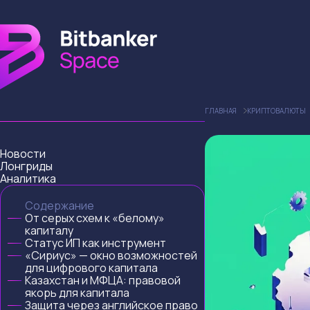
ГЛАВНАЯ
КРИПТОВАЛЮТЫ
Новости
Лонгриды
Аналитика
Содержание
От серых схем к «белому»
капиталу
Статус ИП как инструмент
«Сириус» — окно возможностей
для цифрового капитала
Казахстан и МФЦА: правовой
якорь для капитала
Защита через английское право