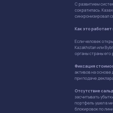
С развитием систе
сократилась. Каза
синхронизировал св
Как это работает 
Если человек откр
Kazakhstan или Byb
органы страны его
Фиксация стоимо
активов на основе 
при подаче деклар
Отсутствие саль
засчитывать убытки
портфель ушел в м
блокировок по лин