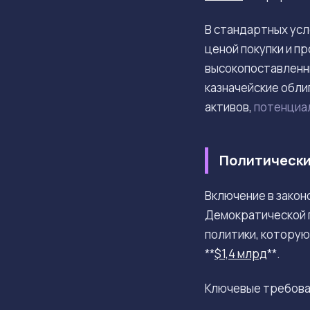
В стандартных усл
ценой покупки и п
высокопоставленны
казначейские обли
активов,
потенциа
Политически
Включение в зако
Демократической п
политики, которую
**
$1,4 млрд
**.
Ключевые требован