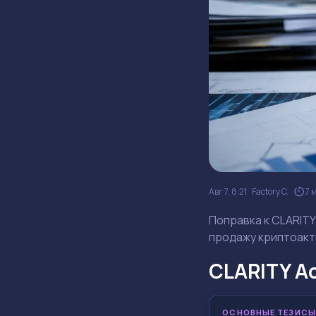
Авг 7, 8:21
Factory C.
7 
Поправка к CLARITY
продажу криптоакти
CLARITY A
ОСНОВНЫЕ ТЕЗИСЫ