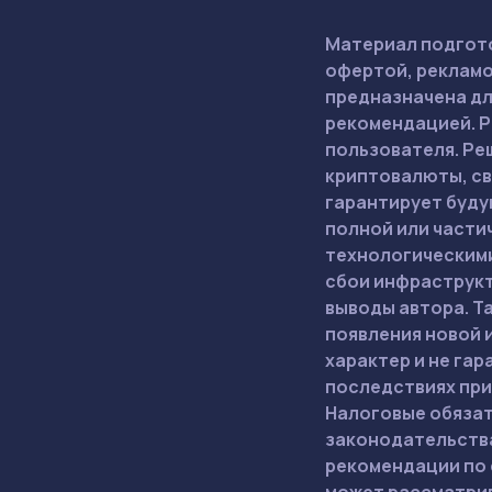
Материал подгото
офертой, рекламо
предназначена дл
рекомендацией. Р
пользователя. Ре
криптовалюты, св
гарантирует буду
полной или части
технологическими
сбои инфраструкт
выводы автора. Т
появления новой 
характер и не га
последствиях при
Налоговые обязат
законодательства
рекомендации по 
может рассматрив