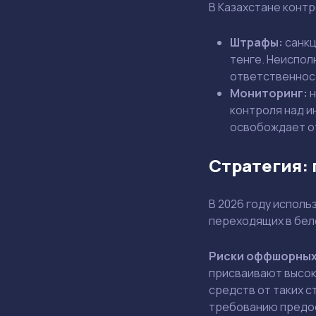
В Казахстане конт
Штрафы:
санкц
тенге. Неиспол
ответственност
Мониторинг:
н
контроля над и
освобождает от
Стратегия:
В 2026 году испол
переходящих в бел
Риски оффшорных
присваивают высок
средств от таких с
требованию предос