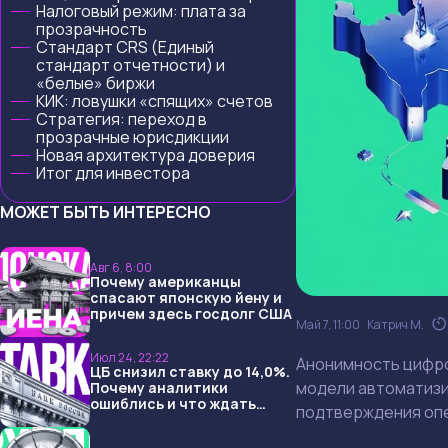
Налоговый режим: плата за
прозрачность
Стандарт CRS (Единый
стандарт отчетности) и
«белые» биржи
КИК: ловушки «спящих» счетов
Стратегия: переход в
прозрачные юрисдикции
Новая архитектура доверия
Итог для инвестора
МОЖЕТ БЫТЬ ИНТЕРЕСНО
Авг 6, 8:00
Почему американцы
спасают японскую йену и
причем здесь госдолг США
Май 7, 11:00
Катрич М.
Июл 24, 22:22
Анонимность цифро
ЦБ снизил ставку до 14,0%.
модели автоматизи
Почему аналитики
ошиблись и что ждать
подтверждения опе
дальше?