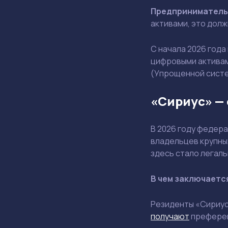
Предприниматель
активами, это дол
С начала 2026 год
цифровыми актива
(Упрощенной систе
«Сириус» —
В 2026 году федер
владельцев крупны
здесь стало легал
В чем заключает
Резиденты «Сириус
получают
префере