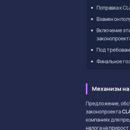
Поправка к CL
Взамен он пол
Включение эт
законопроект
Под требовани
Финальное гол
Механизм на
Предложение, обсу
законопроекта
CLA
компаниях для пре
налога
на прирост 