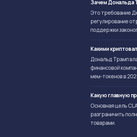
Зачем Дональда 
Это требование Де
регулирование отр
поддержки законоп
Какими криптова
Дональд Трамп вла
финансовой компани
мем-токенов в 202
Какую главную пр
Основная цель CLA
разграничить полн
товарами.