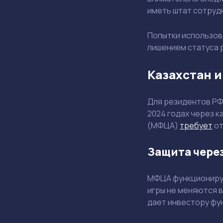
иметь штат сотруд
Попытки использов
лишением статуса 
Казахстан и
Для резидентов РФ 
2024 годах через 
(МФЦА)
требует
от
Защита чере
МФЦА функционируе
игры не меняются 
дает инвестору фу