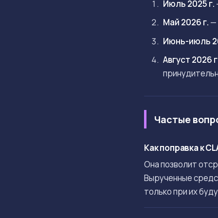
Июль 2025 г.
Май 2026 г.
— 
Июнь-июль 20
Август 2026 г
принудительн
Частые вопр
Как поправка к CL
Она позволит отср
Вырученные средст
только при их буд