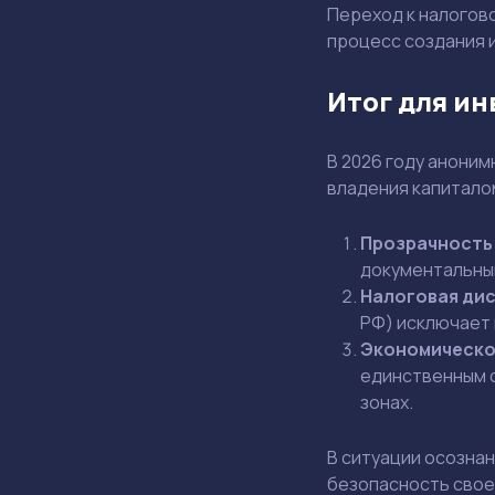
Переход к налогов
процесс создания 
Итог для ин
В 2026 году анони
владения капиталом
Прозрачность
документальным
Налоговая ди
РФ) исключает 
Экономическо
единственным с
зонах.
В ситуации осознан
безопасность свое