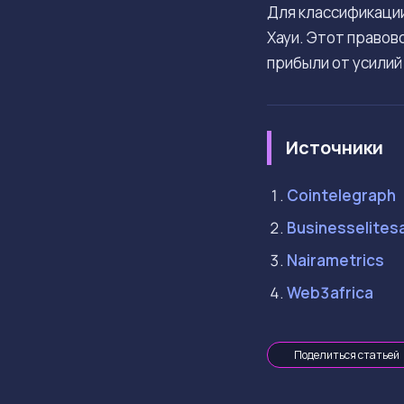
Для классификации
Хауи. Этот правов
прибыли от усилий
Источники
Cointelegraph
Businesselitesa
Nairametrics
Web3africa
Поделиться статьей