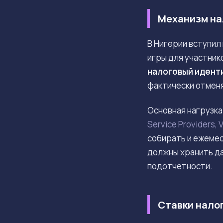
Механизм нал
В Нигерии вступил 
игры для участник
налоговый идент
фактически отменя
Основная нагрузка
Service Providers, 
собирать и ежемес
должны хранить да
подотчетности.
Ставки нало