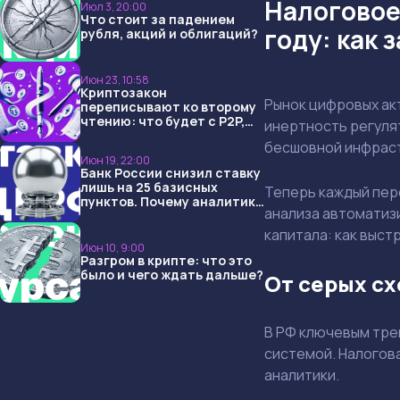
Налоговое
Июл 3, 20:00
Что стоит за падением
году: как 
рубля, акций и облигаций?
Июн 23, 10:58
Криптозакон
Рынок цифровых акт
переписывают ко второму
чтению: что будет с P2P,
инертность регуля
USDT и обменниками
бесшовной инфраст
Июн 19, 22:00
Банк России снизил ставку
лишь на 25 базисных
Теперь каждый пер
пунктов. Почему аналитики
анализа автоматиз
опять не угадали и что
ждать дальше?
капитала: как выст
Июн 10, 9:00
Разгром в крипте: что это
было и чего ждать дальше?
От серых сх
В РФ ключевым тре
системой. Налогов
аналитики.