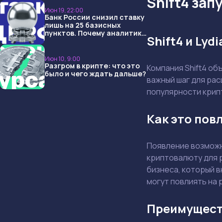
Shift4 зап
Июн 19, 22:00
Банк России снизил ставку
лишь на 25 базисных
пунктов. Почему аналитики
Shift4 и Ly
опять не угадали и что
ждать дальше?
Июн 10, 9:00
Разгром в крипте: что это
Компания Shift4 об
было и чего ждать дальше?
важный шаг для ра
популярности крип
Как это пов
Появление возмож
криптовалюту для 
бизнеса, который в
могут повлиять на 
Преимущест