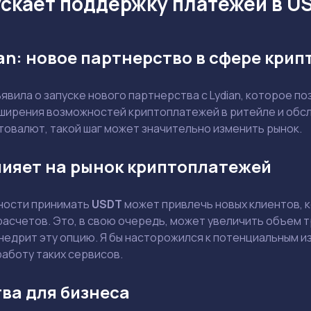
ускает поддержку платежей в U
dian: новое партнерство в сфере кри
ъявила о запуске нового партнерства с Lydian, которое 
сширения возможностей криптоплатежей в ритейле и обс
товалют, такой шаг может значительно изменить рынок.
лияет на рынок криптоплатежей
ности принимать
USDT
может привлечь новых клиентов, 
расчетов. Это, в свою очередь, может увеличить объем 
Задать вопрос эксперту
недрит эту опцию. Я бы насторожился к потенциальным из
Выбрать эксперта
работу таких сервисов.
ва для бизнеса
Ваш e-mail не будет опубликован