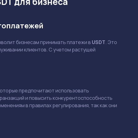
SDT для бизнеса
птоплатежей
позволит бизнесам принимать платежи в
USDT
. Это
луживании клиентов. С учетом растущей
которые предпочитают использовать
транзакций и повысить конкурентоспособность
менениям в правилах регулирования, так как они