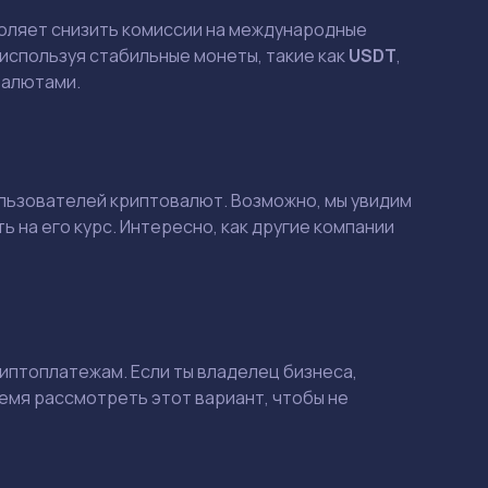
воляет снизить комиссии на международные
используя стабильные монеты, такие как
USDT
,
валютами.
ользователей криптовалют. Возможно, мы увидим
ь на его курс. Интересно, как другие компании
Смотреть
Смотреть
иптоплатежам. Если ты владелец бизнеса,
емя рассмотреть этот вариант, чтобы не