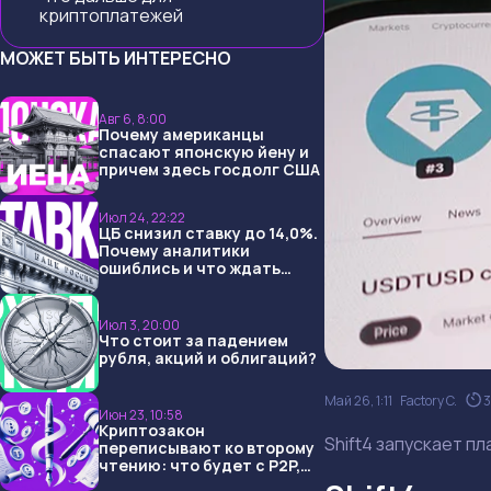
криптоплатежей
МОЖЕТ БЫТЬ ИНТЕРЕСНО
Авг 6, 8:00
Почему американцы
спасают японскую йену и
причем здесь госдолг США
Июл 24, 22:22
ЦБ снизил ставку до 14,0%.
Почему аналитики
ошиблись и что ждать
дальше?
Июл 3, 20:00
Что стоит за падением
рубля, акций и облигаций?
Май 26, 1:11
Factory C.
3
Июн 23, 10:58
Криптозакон
Shift4 запускает п
переписывают ко второму
чтению: что будет с P2P,
USDT и обменниками