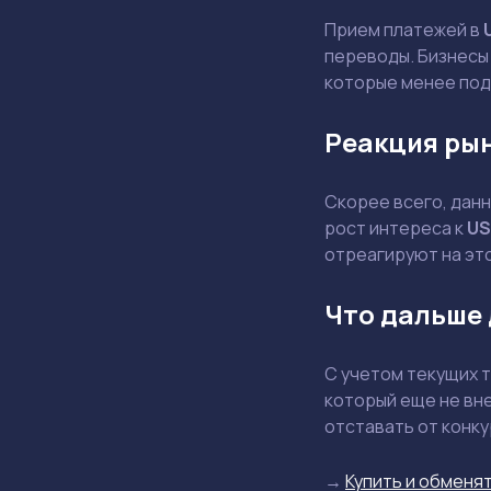
Прием платежей в
переводы. Бизнесы
которые менее под
Реакция рын
Скорее всего, дан
рост интереса к
US
отреагируют на это
Что дальше
С учетом текущих т
который еще не вн
отставать от конку
→
Купить и обменят