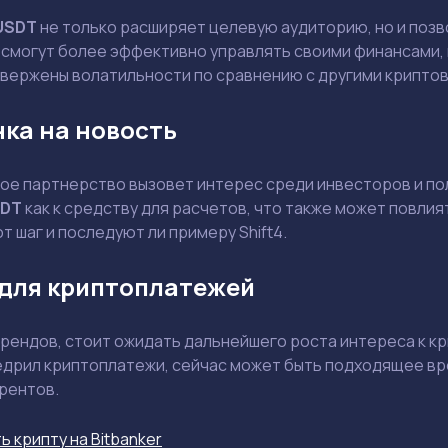
USDT
не только расширяет целевую аудиторию, но и поз
 смогут более эффективно управлять своими финансами, 
вержены волатильности по сравнению с другими крипто
ка на новость
Держите меня в курсе: эксклюзивные материалы и новости рынка на
почту
Даю согласие на обработку персональных данных
Отправить вопрос
ное партнерство вызовет интерес среди инвесторов и п
DT
как к средству для расчетов, что также может повлият
т шаг и последуют ли примеру Shift4.
Смотреть
Смотреть
 для криптоплатежей
рендов, стоит ожидать дальнейшего роста интереса к кр
едрил криптоплатежи, сейчас может быть подходящее вр
рентов.
ь крипту на Bitbanker