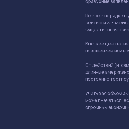
бравурные заявлен
Не все в порядке и
рейтинги из-за выс
существенная прич
Высокие цены на н
повышением или нач
От действий (и, са
длинные американск
постоянно тестиру
Учитывая объем аме
может начаться, е
огромным экономи