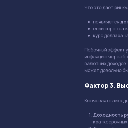
Что это дает рынку
появляется
до
если спрос на 
курс доллара н
Побочный эффект у 
инфляцию через бо
валютных доходов.
может довольно бы
Фактор 3. Вы
Ключевая ставка д
Доходность р
краткосрочных 