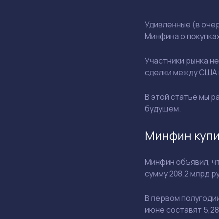
Удивленные (в оче
Минфина о покупка
Участники рынка не
сделки между США и
В этой статье мы р
будущем.
Минфин купи
Минфин объявил, ч
сумму 208,2 млрд р
В первом полугодии
июне составят 5,28