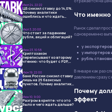
отражается на цена
Июл 24, 22:22
ЦБ снизил ставку до 14,0%.
Почему аналитики
Что именно
ошиблись и что ждать
дальше?
Рынок сделал прост
Июл 3, 20:00
Что стоит за падением
одновременно выпо
рубля, акций и облигаций?
у экспортеров
Июн 23, 10:58
у импортеров 
Криптозакон
переписывают ко второму
рубль станови
чтению: что будет с P2P,
USDT и обменниками
В январе как раз с
Июн 19, 22:00
Банк России снизил ставку
давлением сразу с 
лишь на 25 базисных
пунктов. Почему аналитики
опять не угадали и что
Почему долл
ждать дальше?
эффект
Июн 10, 9:00
Разгром в крипте: что это
было и чего ждать дальше?