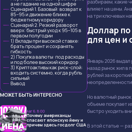
разбираем, какие ч
а не гадание на одной цифре
влияет на цены. А
Сценарий 1. Базовый: возврат к
85–95 и движение ближе к
на три ключевых н
бюджетному коридору
Сценарий 2. Резкий разворот
Доллар по 
вверх: быстрый уход к 95–105 в
первом полугодии
для цен и
1) Вклады при высокой ставке:
брать процент и сохранять
гибкость
2) Покупка валюты: под расходы
Январь 2026 выдал 
и под более высокий коридор
3) Криптоактивы как риск-слой:
назад рынок жил в 
входить системно, когда рубль
рублей за короткий
сильный
неопределенности,
Вывод
МОЖЕТ БЫТЬ ИНТЕРЕСНО
Но валютный рынок 
объеме покупает и
быстро уходить вн
Авг 6, 8:00
Почему американцы
спасают японскую йену и
причем здесь госдолг США
В этой статье — ра