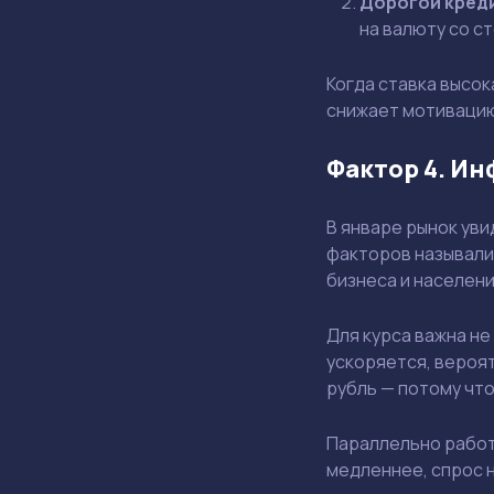
Дорогой кред
на валюту со с
Когда ставка высок
снижает мотивацию 
Фактор 4. Ин
В январе рынок ув
факторов называли 
бизнеса и населени
Для курса важна не 
ускоряется, вероя
рубль — потому что
Параллельно работ
медленнее, спрос 