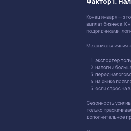
Фактор 1. На
Конец января — это
выплат бизнеса. К
подрядчиками, лог
Механика влияния 
экспортер полу
налоги и больш
перед налогов
на рынке появ
если спрос на в
Сезонность усилива
только «раскачивае
дополнительное п