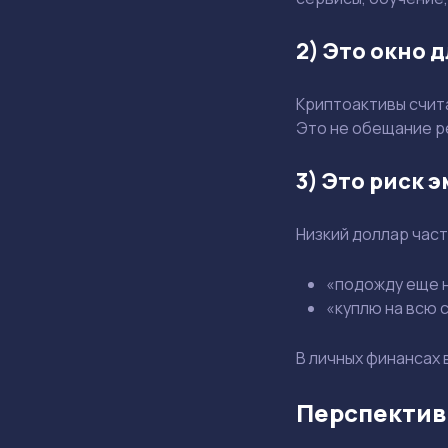
2) Это окно 
Криптоактивы счита
Это не обещание р
3) Это риск
Низкий доллар час
«подожду еще н
«куплю на всю с
В личных финансах 
Перспективы