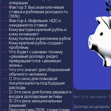
операции
Фактор 3. Высокая ключевая
ставка и рублевая доходность
(16%)
Фактор 4. Инфляция, НДС и
ожидания по ставке
Кому выгоден крепкий рубль и
кому он мешает
Кому полезно укрепление рубля
Кому крепкий рубль создает
проблемы
Что будет с ценами: почему
«дешевый доллар» редко
превращается в «дешевую
жизнь»
Что это значит для сбережений
обычного человека
1) Это окно для плановой
покупки валюты под будущие
расходы
2) Это окно для более дешевого
входа в долларовые активы
Фев 4, 16:15
Васильев М.
3) Это риск эмоциональных
решений
Доллар на уровнях 
Перспективы 2026: траектории,