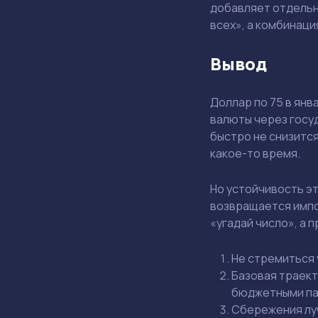
добавляет отдельн
всех», а комбинаци
Вывод
Доллар по 75 в янв
валюты через госуд
быстро не снизится
какое-то время.
Но устойчивость э
возвращается импо
«угадай число», а 
Не стремиться 
Базовая траект
бюджетными па
Сбережения луч