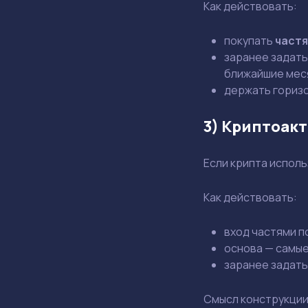
Как действовать:
покупать
част
заранее задать
ближайшие мес
держать горизо
3) Криптоакт
Если крипта исполь
Как действовать:
вход частями п
основа — самые
заранее задать
Смысл конструкции 