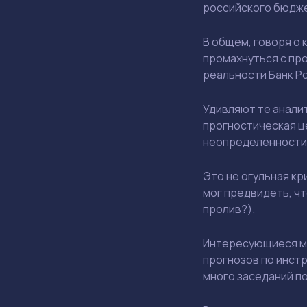
российского бюджет
В общем, говоря о
промахнуться с прог
реальности Банк Ро
Удивляют те аналит
прогностическая ц
неопределенности (
Это не огульная кр
мог предвидеть, чт
пролив?).
Интересующиеся мог
прогнозов по инстр
много заседаний п