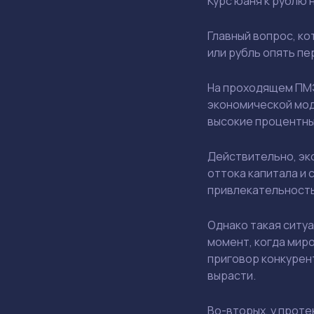
Курс юаня к рублю
Главный вопрос, ко
или рубль опять п
На проходящем ПМЭ
экономической моде
высокие процентны
Действительно, эк
оттока капитала и
привлекательность
Однако такая ситу
момент, когда миро
приговор конкурен
вырасти.
Во-вторых, у прот