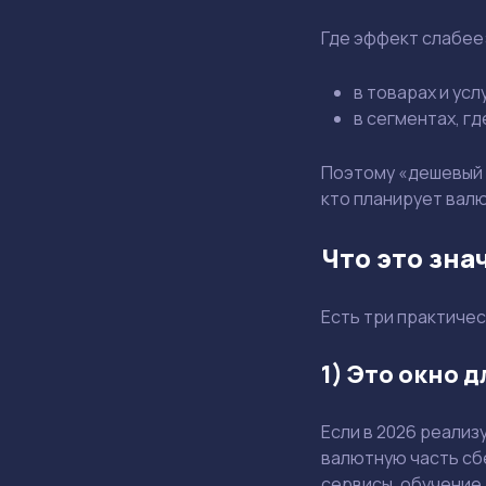
Где эффект слабее
в товарах и ус
в сегментах, г
Поэтому «дешевый 
кто планирует вал
Что это зна
Есть три практичес
1) Это окно 
Если в 2026 реализ
валютную часть сбе
сервисы, обучение,