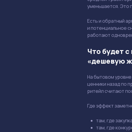
уменьшается. Это 
Есть и обратный а
и потенциальное с
работают одноврем
Что будет с
«дешевую ж
На бытовом уровне 
ценники назад по п
ритейл считают пос
Где эффект заметн
там, где закуп
там, где конку