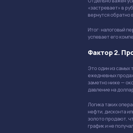
Отдельно важен ус
«застревает» в руб
вернутся обратно в
Итог: налоговый пе
успевает его комп
Фактор 2. П
Это один из самых 
ежедневных продаж
заметно ниже — ок
давление на доллар
Логика таких опер
нефти, дисконта ил
золото продают, чт
график и не получа