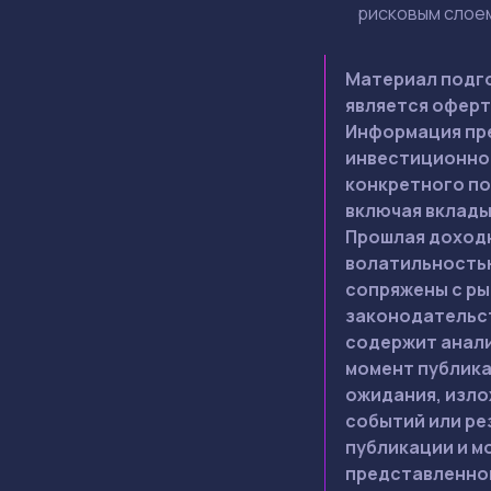
рисковым слое
Материал подго
является оферт
Информация пре
инвестиционной
конкретного по
включая вклады
Прошлая доходн
волатильностью
сопряжены с ры
законодательст
содержит анали
момент публика
ожидания, изло
событий или ре
публикации и м
представленной