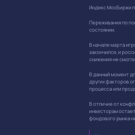
Индекс МосБиржи п
Переживания по по
состоянии.
В начале марта игр
закончился, и росс
снижения не смогл
В данный момент д
других факторов о
процесса или прод
В отличие от конф
инвесторам остает
фондового рынка н