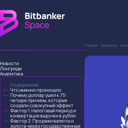
ГЛАВНАЯ
ФИНАНСЫ
ЛОН
Новости
Лонгриды
Аналитика
Содержание
Что именно произошло
Почему доллар ушел к 75:
четыре причины, которые
создали совокупный эффект
Фактор 1. Налоговый период и
конвертация выручки в рубли
Фактор 2. Продажи валюты и
золота через государственные