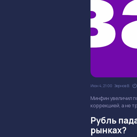
Июн 4, 21:00
Зернов В.
Минфин увеличил по
коррекцией, а не т
Рубль пада
рынках?