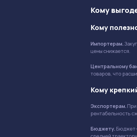
Кому выгоде
Кому полезн
Импортерам.
Закуп
цены снижается.
Центральному ба
товаров, что расш
Кому крепки
Экспортерам.
При 
рентабельность сжи
Бюджету.
Бюджет-
средней траектор